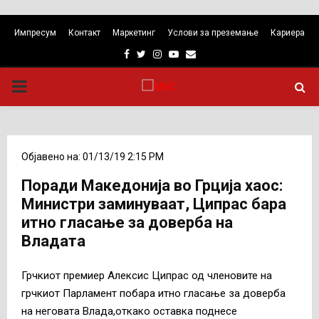
Импресум
Контакт
Маркетинг
Услови за преземање
Кариера
Facebook
Twitter
Instagram
Youtube
Email
PRIMARY
MENU
Објавено на: 01/13/19 2:15 PM
Поради Македонија во Грција хаос:
Министри заминуваат, Ципрас бара
итно гласање за доверба на
Владата
Грчкиот премиер Алексис Ципрас од членовите на
грчкиот Парламент побара итно гласање за доверба
на неговата Влада,откако оставка поднесе