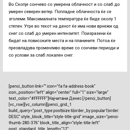
Во Скопје сончево со умерена облачност и со слаб до
умерен северен ветер. Попладне облачноста ќе се
зголеми. Максималната температура ќе биде околу 1
степен. Утре во текот на денот ќе има нови врнежи од
снег со слаб до умерен интензитет. Поизразени ќе
бидат на повисоките места и на планините. Потоа ќе
преовладува променливо време со сончеви периоди и
со услови за слаб локален снег.
[penci_button link="" icon="fa fa-address-book"
icon_position="left" align="center" full="1" size="large"
text_color="#FFFFFF"]Најчитани Денес [/penci_button]
[vc_row][vc_column][penci_grid_1
build_query="post_type:post|size:6|order_by:popular1|order:
DESC" style_block_title="style-title-grid" image_size="penci-
thumb-280-376" block_title_align="style-title-left"
post_standard_title_length="12"