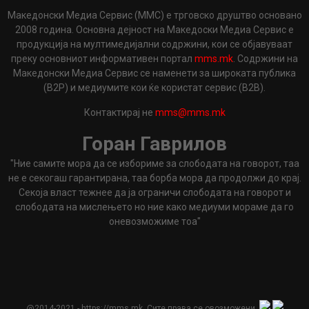
Македонски Медиа Сервис (ММС) е трговско друштво основано
2008 година. Основна дејност на Македоски Медиа Сервис е
продукција на мултимедијални содржини, кои се објавуваат
преку основниот информативен портал
mms.mk
. Содржини на
Македонски Медиа Сервис се наменети за широката публика
(B2P) и медиумите кои ќе користат сервис (B2B).
Контактирај не
mms@mms.mk
Горан Гаврилов
"Ние самите мора да се избориме за слободата на говорот, таа
не е секогаш гарантирана, таа борба мора да продолжи до крај.
Секоја власт тежнее да ја ограничи слободата на говорот и
слободата на мислењето но ние како медиуми мораме да го
оневозможиме тоа"
@2014-2021 - https://mms.mk. Сите права се овозможени.