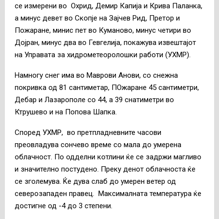
се измерени во Охрид, Демир Капија и Крива Паланка,
а минус девет во Скопје на Зајчев Рид, Претор и
Пожаране, минис пет во Куманово, минус четири во
Дојран, минус два во Гевгелија, покажува извештајот
на Управата за хидрометеоролошки работи (УХМР).
Намногу снег има во Маврови Анови, со снежна
покривка од 81 сантиметар, ПОжаране 45 сантиметри,
Дебар и Лазарополе со 44, а 39 снатиметри во
Ктрушево и на Попова Шапка.
Според УХМР, во претпладневните часови
преовладува сончево време со мала до умерена
облачност. По одделни котлини ќе се задржи магливо
и значително постудено. Преку денот облачноста ќе
се зголемува. Ќе дува слаб до умерен ветер од
северозападен правец. Максималната температура ќе
достигне од -4 до 3 степени.