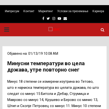
Импресум
Контакт
Маркетинг
Услови за преземање
Кариера
Facebook
Twitter
Instagram
Youtube
Email
PRIMARY
MENU
Објавено на: 01/13/19 10:08 AM
Минусни температури во цела
држава, утре повторно снег
Минус 18 степени се измерени изутрина во Тетово,
што е најниска температура во целата држава, по што
следат со минус 15 Битола и Дебар, Струмица и
Маврово со минус 14, Крушево и Берово со минис 13,
Штип и Скопје Петровец со минус 11. Минус 10 степени