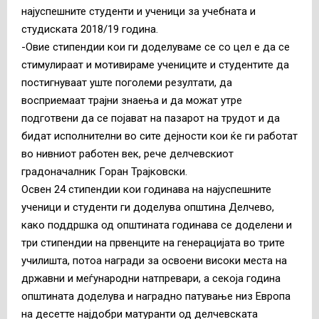
најуспешните студенти и ученици за учебната и
студиската 2018/19 година.
-Овие стипендии кои ги доделуваме се со цел е да се
стимулираат и мотивираме учениците и студентите да
постигнуваат уште поголеми резултати, да
восприемаат трајни знаења и да можат утре
подготвени да се појават на пазарот на трудот и да
бидат исполнителни во сите дејности кои ќе ги работат
во нивниот работен век, рече делчевскиот
градоначалник Горан Трајковски.
Освен 24 стипендии кои годинава на најуспешните
ученици и студенти ги доделува општина Делчево,
како поддршка од општината годинава се доделени и
три стипендии на првенците на генерацијата во трите
училишта, потоа награди за освоени високи места на
државни и меѓународни натпревари, а секоја година
општината доделува и наградно патување низ Европа
на десетте најдобри матуранти од делчевската