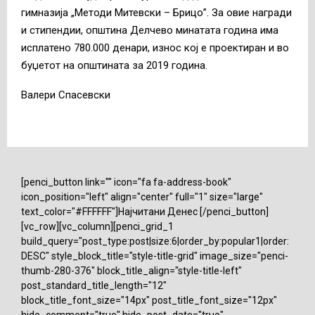
гимназија „Методи Митевски – Брицо”. За овие награди
и стипендии, општина Делчево минатата година има
исплатено 780.000 денари, износ кој е проектиран и во
буџетот на општината за 2019 година.
Валери Спасевски
[penci_button link="" icon="fa fa-address-book"
icon_position="left" align="center" full="1" size="large"
text_color="#FFFFFF"]Најчитани Денес [/penci_button]
[vc_row][vc_column][penci_grid_1
build_query="post_type:post|size:6|order_by:popular1|order:
DESC" style_block_title="style-title-grid" image_size="penci-
thumb-280-376" block_title_align="style-title-left"
post_standard_title_length="12"
block_title_font_size="14px" post_title_font_size="12px"
hide_comment="true" hide_post_date="true"