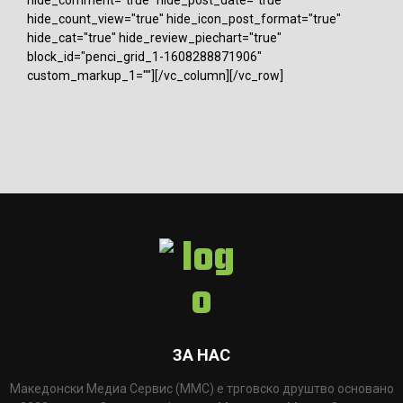
hide_count_view="true" hide_icon_post_format="true"
hide_cat="true" hide_review_piechart="true"
block_id="penci_grid_1-1608288871906"
custom_markup_1=""][/vc_column][/vc_row]
ЗА НАС
Македонски Медиа Сервис (ММС) е трговско друштво основано