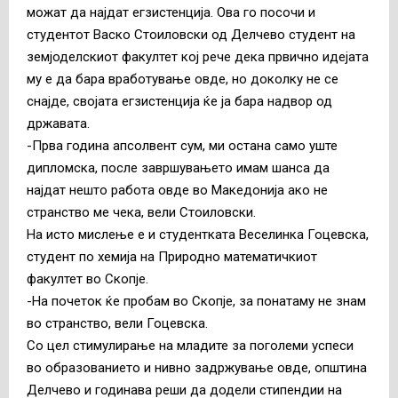
можат да најдат егзистенција. Ова го посочи и
студентот Васко Стоиловски од Делчево студент на
земјоделскиот факултет кој рече дека првично идејата
му е да бара вработување овде, но доколку не се
снајде, својата егзистенција ќе ја бара надвор од
државата.
-Прва година апсолвент сум, ми остана само уште
дипломска, после завршувањето имам шанса да
најдат нешто работа овде во Македонија ако не
странство ме чека, вели Стоиловски.
На исто мислење е и студентката Веселинка Гоцевска,
студент по хемија на Природно математичкиот
факултет во Скопје.
-На почеток ќе пробам во Скопје, за понатаму не знам
во странство, вели Гоцевска.
Со цел стимулирање на младите за поголеми успеси
во образованието и нивно задржување овде, општина
Делчево и годинава реши да додели стипендии на