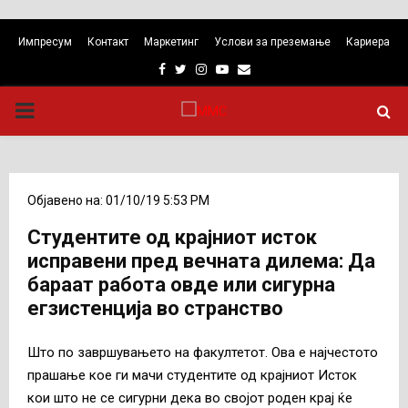
Импресум
Контакт
Маркетинг
Услови за преземање
Кариера
Facebook
Twitter
Instagram
Youtube
Email
PRIMARY
MENU
Објавено на: 01/10/19 5:53 PM
Студентите од крајниот исток
исправени пред вечната дилема: Да
бараат работа овде или сигурна
егзистенција во странство
Што по завршувањето на факултетот. Ова е најчестото
прашање кое ги мачи студентите од крајниот Исток
кои што не се сигурни дека во својот роден крај ќе