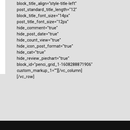
block_title_align="style-title-left"
post_standard_title_length="12"
block_title_font_size="14px"
post_title_font_size="12px"
hide_comment="true"
hide_post_date="true"
hide_count_view="true"
hide_icon_post_format="true"
hide_cat="true"
hide_review_piechart="true"
block_id="penci_grid_1-1608288871906"
custom_markup_1=""][/vc_column]
[/vc_row]