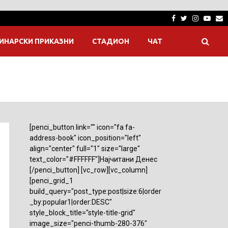
Facebook
Twitter
Instagra
Yout
E
ИНАРСКИ ПРИКАЗНИ
СТАДИОН
ЧАТ
[penci_button link="" icon="fa fa-
address-book" icon_position="left"
align="center" full="1" size="large"
text_color="#FFFFFF"]Најчитани Денес
[/penci_button] [vc_row][vc_column]
[penci_grid_1
build_query="post_type:post|size:6|order
_by:popular1|order:DESC"
style_block_title="style-title-grid"
image_size="penci-thumb-280-376"