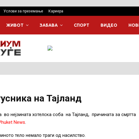
Услови за преземање
Кариера
ЖИВОТ
ЗАБАВА
СПОРТ
ВИДЕО
НОВ
усника на Тајланд
а во нејзината хотелска соба на Тајланд, причината за смртта
Phuket News
.
зиното тело немало траги од насилство.