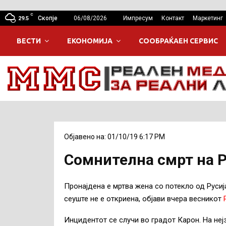
C
Скопје
06/08/2026
Импресум
Контакт
Маркетинг
29.5
ВЕСТИ
ЕКОНОМИЈА
СООБРАЌАЕН СЕРВИС
Објавено на: 01/10/19 6:17 PM
Сомнителна смрт на Р
Пронајдена е мртва жена со потекло од Русиј
сеуште не е откриена, објави вчера весникот
Инцидентот се случи во градот Карон. На неј