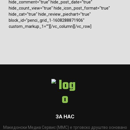
hide_comment="true" hide_post_date="true"
hide_count_view="true" hide_icon_post_format="true"
hide_cat="true" hide_review_piechart="true"
block_id="penci_grid_1-1608288871906"
custom_markup_1=""][/vc_column][/vc_row]
ЗА НАС
Македонски Медиа Сервис (ММС) е трговско друштво основано