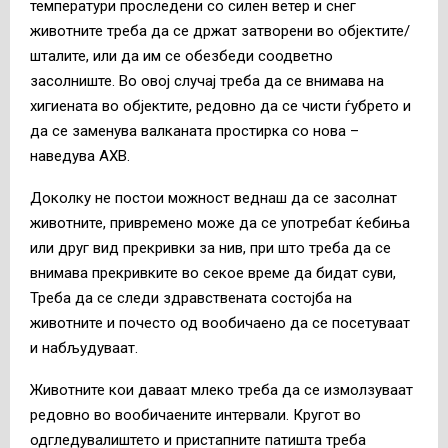
температури проследени со силен ветер и снег
животните треба да се држат затворени во објектите/
шталите, или да им се обезбеди соодветно
засолниште. Во овој случај треба да се внимава на
хигиената во објектите, редовно да се чисти ѓубрето и
да се заменува валканата простирка со нова –
наведува АХВ.
Доколку не постои можност веднаш да се засолнат
животните, привремено може да се употребат ќебиња
или друг вид прекривки за нив, при што треба да се
внимава прекривките во секое време да бидат суви,
Треба да се следи здравствената состојба на
животните и почесто од вообичаено да се посетуваат
и набљудуваат.
Животните кои даваат млеко треба да се измолзуваат
редовно во вообичаените интервали. Кругот во
одгледувалиштето и пристапните патишта треба