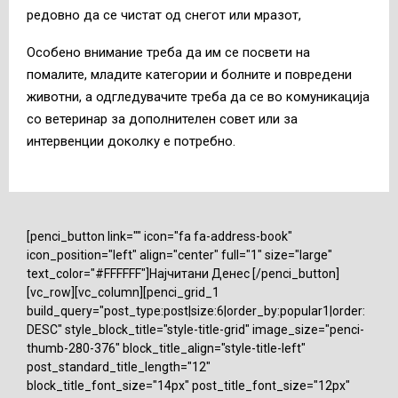
редовно да се чистат од снегот или мразот,
Особено внимание треба да им се посвети на
помалите, младите категории и болните и повредени
животни, а одгледувачите треба да се во комуникација
со ветеринар за дополнителен совет или за
интервенции доколку е потребно.
[penci_button link="" icon="fa fa-address-book"
icon_position="left" align="center" full="1" size="large"
text_color="#FFFFFF"]Најчитани Денес [/penci_button]
[vc_row][vc_column][penci_grid_1
build_query="post_type:post|size:6|order_by:popular1|order:
DESC" style_block_title="style-title-grid" image_size="penci-
thumb-280-376" block_title_align="style-title-left"
post_standard_title_length="12"
block_title_font_size="14px" post_title_font_size="12px"