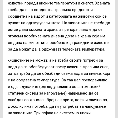
животни поради ниските температури и снегот. Храната
треба да е со соодветна хранлива вредност и
соодветна на видот и категоријата на животни кои се
чуваат на одгледувалиштето. На животните не треба да
им се дава смрзната храна, а препорачливо е да се
зголеми вообичаената дневна доза на храна која им
се дава на животните, особено кај гравидните животни
за да можат да ја одржуваат телесната температура.
-Животните не можат, а не треба своите потреби за
вода да ги обезбедуваат преку лижење мраз или снег,
затоа треба да се обезбеди свежа вода за пиење, која
е на соодветна температура. За таа цел препорачливо
е одгледувачите (одгледувалишта со автоматски/
статичен систем за напојување) навремено да се
снабдат со доволен број на корита, кофи и слично за,
доколку има потреба, да ги употребат за напојување
на животните При појава на екстремно ниски