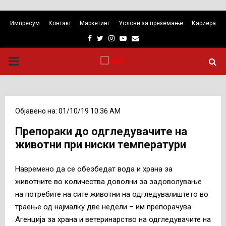
Импресум
Контакт
Маркетинг
Услови за преземање
Кариера
Facebook
Twitter
Instagram
Youtube
Email
PRIMARY
MENU
Објавено на: 01/10/19 10:36 AM
Препораки до одгледувачите на
животни при ниски температури
Навремено да се обезбедат вода и храна за
животните во количества доволни за задоволување
на потребите на сите животни на одгледувалиштето во
траење од најмалку две недели – им препорачува
Агенција за храна и ветеринарство на одгледувачите на