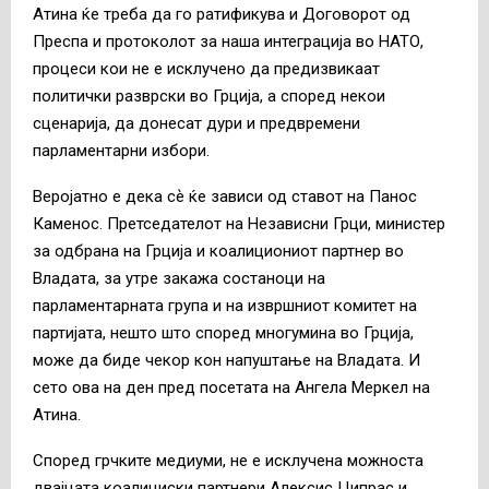
Атина ќе треба да го ратификува и Договорот од
Преспа и протоколот за наша интеграција во НАТО,
процеси кои не е исклучено да предизвикаат
политички разврски во Грција, а според некои
сценарија, да донесат дури и предвремени
парламентарни избори.
Веројатно е дека сѐ ќе зависи од ставот на Панос
Каменос. Претседателот на Независни Грци, министер
за одбрана на Грција и коалициониот партнер во
Владата, за утре закажа состаноци на
парламентарната група и на извршниот комитет на
партијата, нешто што според многумина во Грција,
може да биде чекор кон напуштање на Владата. И
сето ова на ден пред посетата на Ангела Меркел на
Атина.
Според грчките медиуми, не е исклучена можноста
двајцата коалициски партнери Алексис Ципрас и