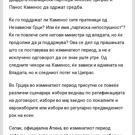
Панос Каменос да одржат средба.
Ќе го поддржат ли Каменос сите пратеници од
Независни Грци? Или ќе има „партиска непослушност”?
Ќе ги повлече сите негови министри од владата, но ќе
продолжи да ја поддржува? Ова се дел од прашањата
што се поставуваа во изминатиот период, а не е
исклучено одговорот да се знае уште утре. Од
следните чекори на Каменос, ќе зависи и иднината на
Владата, но и следниот потег на Ципрас.
Во Грција во изминатиот период присутни се повеќе
различни сценарија: избори веднаш по ратификацијата
на договорот, избори во мај заедно со локалните и
евроизборите или избори во регуларно предвидениот
рок на есен.
Сепак, официјална Атина, во изминатиот период