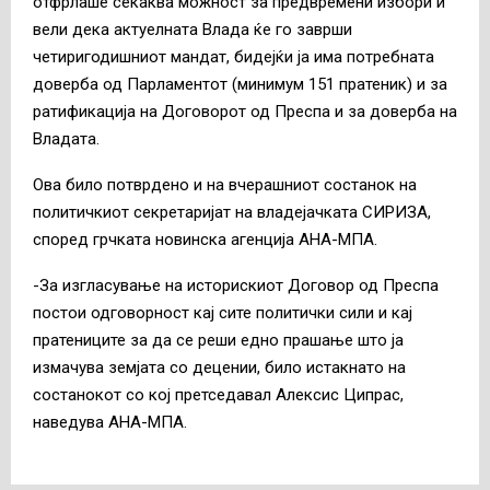
отфрлаше секаква можност за предвремени избори и
вели дека актуелната Влада ќе го заврши
четиригодишниот мандат, бидејќи ја има потребната
доверба од Парламентот (минимум 151 пратеник) и за
ратификација на Договорот од Преспа и за доверба на
Владата.
Ова било потврдено и на вчерашниот состанок на
политичкиот секретаријат на владејачката СИРИЗА,
според грчката новинска агенција АНА-МПА.
-За изгласување на историскиот Договор од Преспа
постои одговорност кај сите политички сили и кај
пратениците за да се реши едно прашање што ја
измачува земјата со децении, било истакнато на
состанокот со кој претседавал Алексис Ципрас,
наведува АНА-МПА.