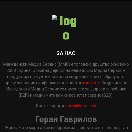
ЗА НАС
Македонски Медиа Сервис (ММС) е трговско друштво основано
2008 година. Основна дејност на Македоски Медиа Сервис е
продукција на мултимедијални содржини, кои се објавуваат
преку основниот информативен портал
mms.mk
. Содржини на
Македонски Медиа Сервис се наменети за широката публика
(B2P) и медиумите кои ќе користат сервис (B2B).
Контактирај не
mms@mms.mk
Горан Гаврилов
"Ние самите мора да се избориме за слободата на говорот, таа