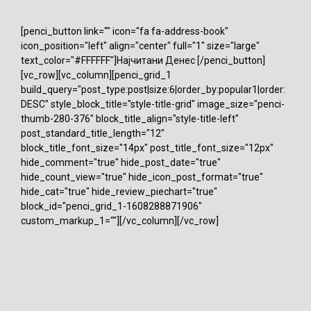
[penci_button link="" icon="fa fa-address-book"
icon_position="left" align="center" full="1" size="large"
text_color="#FFFFFF"]Најчитани Денес [/penci_button]
[vc_row][vc_column][penci_grid_1
build_query="post_type:post|size:6|order_by:popular1|order:
DESC" style_block_title="style-title-grid" image_size="penci-
thumb-280-376" block_title_align="style-title-left"
post_standard_title_length="12"
block_title_font_size="14px" post_title_font_size="12px"
hide_comment="true" hide_post_date="true"
hide_count_view="true" hide_icon_post_format="true"
hide_cat="true" hide_review_piechart="true"
block_id="penci_grid_1-1608288871906"
custom_markup_1=""][/vc_column][/vc_row]