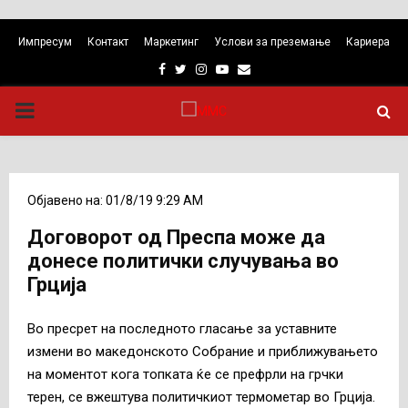
Импресум
Контакт
Маркетинг
Услови за преземање
Кариера
Facebook
Twitter
Instagram
Youtube
Email
PRIMARY
MENU
Објавено на: 01/8/19 9:29 AM
Договорот од Преспа може да
донесе политички случувања во
Грција
Во пресрет на последното гласање за уставните
измени во македонското Собрание и приближувањето
на моментот кога топката ќе се префрли на грчки
терен, се вжештува политичкиот термометар во Грција.