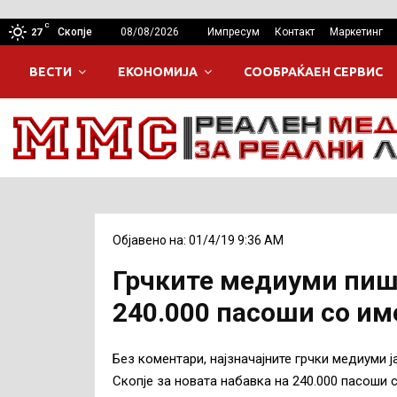
C
Скопје
08/08/2026
Импресум
Контакт
Маркетинг
27
ВЕСТИ
ЕКОНОМИЈА
СООБРАЌАЕН СЕРВИС
Објавено на: 01/4/19 9:36 AM
Грчките медиуми пишу
240.000 пасоши со им
Без коментари, најзначајните грчки медиуми 
Скопје за новата набавка на 240.000 пасоши 