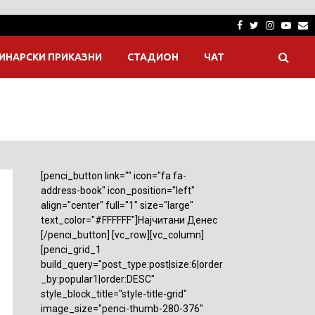
Facebook
Twitter
Instagra
Yout
E
ИНАРСКИ ПРИКАЗНИ
СТАДИОН
ЧАТ
[penci_button link="" icon="fa fa-
address-book" icon_position="left"
align="center" full="1" size="large"
text_color="#FFFFFF"]Најчитани Денес
[/penci_button] [vc_row][vc_column]
[penci_grid_1
build_query="post_type:post|size:6|order
_by:popular1|order:DESC"
style_block_title="style-title-grid"
image_size="penci-thumb-280-376"