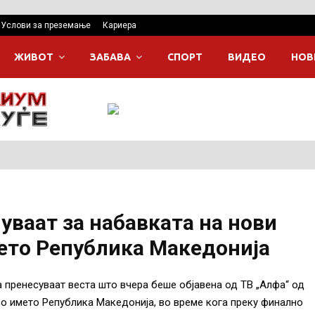
Услови за преземање
Кариера
ЖИВОТ
ЗАБАВА
СПОРТ
ВИДЕО
НОВ
ваат за набавката на нови
ето Република Македонија
ја пренесуваат веста што вчера беше објавена од ТВ „Алфа“ од
со името Република Македонија, во време кога преку финално