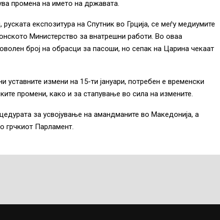
ува промена на името на државата.
, руската експозитура на Спутник во Грција, се меѓу медиумите
донското Министерство за внатрешни работи. Во оваа
волен број на обрасци за пасоши, но сепак на Царина чекаат
и уставните измени на 15-ти јануари, потребен е временски
ите промени, како и за стапување во сила на измените.
оцедурата за усвојување на амандманите во Македонија, а
во грчкиот Парламент.