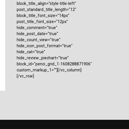
block_title_align="style-title-left"
post_standard_title_length="12"
block_title_font_size="14px"
post_title_font_size="12px"
hide_comment="true"
hide_post_date="true"
hide_count_view="true"
hide_icon_post_format="true"
hide_cat="true"
hide_review_piechart="true"
block_id="penci_grid_1-1608288871906"
custom_markup_1=""][/vc_column]
[/vc_row]