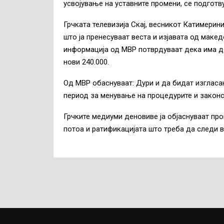
усвојување на уставните промени, се подготв
Грчката телевизија Скај, весникот Катимерини
што ја пренесуваат веста и изјавата од маке
информација од МВР потврдуваат дека има до
нови 240.000.
Од МВР обаснуваат: Дури и да бидат изгласан
период за менување на процедурите и законск
Грчките медиуми деновиве ја објаснуваат пр
потоа и ратификацијата што треба да следи 