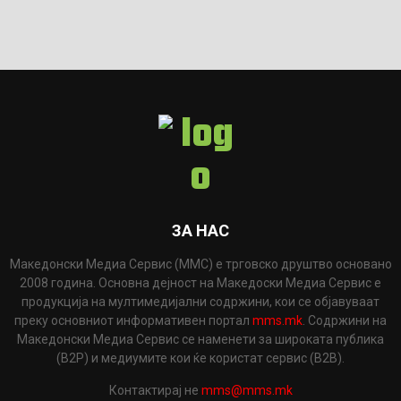
ЗА НАС
Македонски Медиа Сервис (ММС) е трговско друштво основано
2008 година. Основна дејност на Македоски Медиа Сервис е
продукција на мултимедијални содржини, кои се објавуваат
преку основниот информативен портал
mms.mk
. Содржини на
Македонски Медиа Сервис се наменети за широката публика
(B2P) и медиумите кои ќе користат сервис (B2B).
Контактирај не
mms@mms.mk