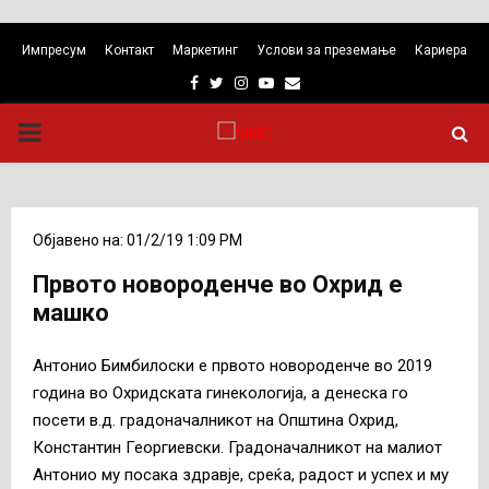
Импресум
Контакт
Маркетинг
Услови за преземање
Кариера
Facebook
Twitter
Instagram
Youtube
Email
PRIMARY
MENU
Објавено на: 01/2/19 1:09 PM
Првото новороденче во Охрид е
машко
Антонио Бимбилоски е првото новороденче во 2019
година во Охридската гинекологија, а денеска го
посети в.д. градоначалникот на Општина Охрид,
Константин Георгиевски. Градоначалникот на малиот
Антонио му посака здравје, среќа, радост и успех и му