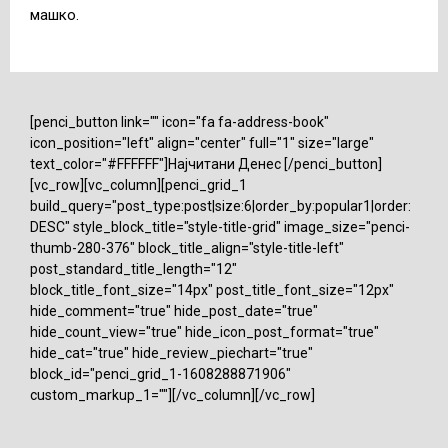
машко.
[penci_button link="" icon="fa fa-address-book"
icon_position="left" align="center" full="1" size="large"
text_color="#FFFFFF"]Најчитани Денес [/penci_button]
[vc_row][vc_column][penci_grid_1
build_query="post_type:post|size:6|order_by:popular1|order:
DESC" style_block_title="style-title-grid" image_size="penci-
thumb-280-376" block_title_align="style-title-left"
post_standard_title_length="12"
block_title_font_size="14px" post_title_font_size="12px"
hide_comment="true" hide_post_date="true"
hide_count_view="true" hide_icon_post_format="true"
hide_cat="true" hide_review_piechart="true"
block_id="penci_grid_1-1608288871906"
custom_markup_1=""][/vc_column][/vc_row]