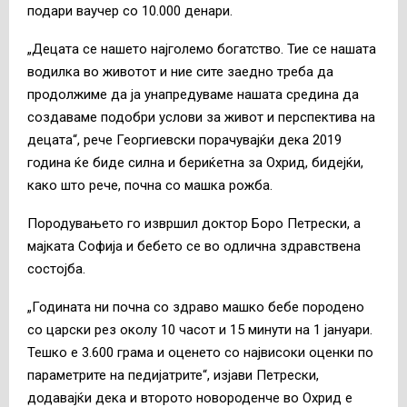
подари ваучер со 10.000 денари.
„Децата се нашето најголемо богатство. Тие се нашата
водилка во животот и ние сите заедно треба да
продолжиме да ја унапредуваме нашата средина да
создаваме подобри услови за живот и перспектива на
децата“, рече Георгиевски порачувајќи дека 2019
година ќе биде силна и бериќетна за Охрид, бидејќи,
како што рече, почна со машка рожба.
Породувањето го извршил доктор Боро Петрески, а
мајката Софија и бебето се во одлична здравствена
состојба.
„Годината ни почна со здраво машко бебе породено
со царски рез околу 10 часот и 15 минути на 1 јануари.
Тешко е 3.600 грама и оценето со највисоки оценки по
параметрите на педијатрите“, изјави Петрески,
додавајќи дека и второто новороденче во Охрид е