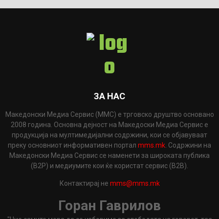
ЗА НАС
Македонски Медиа Сервис (ММС) е трговско друштво основано
2008 година. Основна дејност на Македоски Медиа Сервис е
продукција на мултимедијални содржини, кои се објавуваат
преку основниот информативен портал
mms.mk
. Содржини на
Македонски Медиа Сервис се наменети за широката публика
(B2P) и медиумите кои ќе користат сервис (B2B).
Контактирај не
mms@mms.mk
Горан Гаврилов