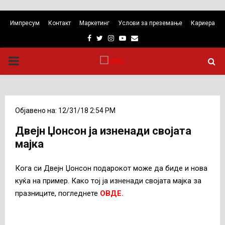
Импресум
Контакт
Маркетинг
Услови за преземање
Кариера
Facebook
Twitter
Instagram
Youtube
Email
PRIMARY
MENU
Објавено на: 12/31/18 2:54 PM
Двејн Џонсон ја изненади својата
мајка
Кога си Двејн Џонсон подарокот може да биде и нова
куќа на пример. Како тој ја изненади својата мајка за
празниците, погледнете
ОВДЕ.