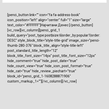
[penci_button link="" icon="fa fa-address-book"
icon_position="left" align="center" full="1" size="large"
text_color="#FFFFFF"]Најчитани Денес [/penci_button]
[vc_row][vc_column][penci_grid_1
build_query="post_type:post|size:6|order_by:popular1|order:
DESC" style_block_title="style-title-grid" image_size="penci-
thumb-280-376" block_title_align="style-title-left"
post_standard_title_length="12"
block_title_font_size="14px" post_title_font_size="12px"
hide_comment="true" hide_post_date="true"
hide_count_view="true" hide_icon_post_format="true"
hide_cat="true" hide_review_piechart="true"
block_id="penci_grid_1-1608288871906"
custom_markup_1=""][/vc_column][/vc_row]