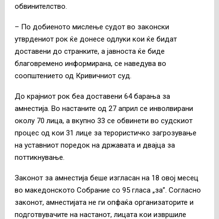
обвинителство.
– По добиеното мислење судот во законски
утврдениот рок ќе донесе одлуки кои ќе бидат
доставени до странките, а јавноста ќе биде
благовремено информирана, се наведува во
соопштението од Кривичниот суд.
До крајниот рок беа доставени 64 барања за
амнестија. Во настаните од 27 април се инволвирани
околу 70 лица, а вкупно 33 се обвинети во судскиот
процес од кои 31 лице за терористичко загрозување
на уставниот поредок на државата и двајца за
поттикнување.
Законот за амнестија беше изгласан на 18 овој месец
во македонското Собрание со 95 гласа „за”. Согласно
законот, амнестијата не ги опфаќа организаторите и
подготвувачите на настанот, лицата кои извршиле