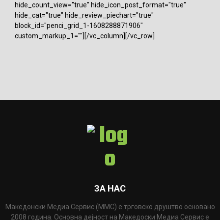
hide_count_view="true" hide_icon_post_format="true"
hide_cat="true" hide_review_piechart="true"
block_id="penci_grid_1-1608288871906"
custom_markup_1=""][/vc_column][/vc_row]
ЗА НАС
Македонски Медиа Сервис (ММС) е трговско друштво основано
2008 година. Основна дејност на Македоски Медиа Сервис е