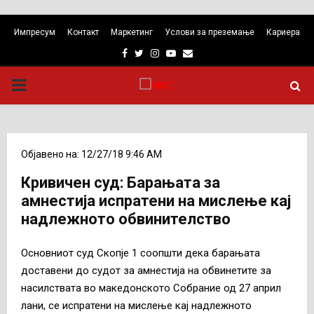
Импресум
Контакт
Маркетинг
Услови за преземање
Кариера
Facebook
Twitter
Instagram
Youtube
Email
PRIMARY
MENU
Објавено на: 12/27/18 9:46 AM
Кривичен суд: Барањата за
амнестија испратени на мислење кај
надлежното обвинителство
Основниот суд Скопје 1 соопшти дека барањата
доставени до судот за амнестија на обвинетите за
насилствата во македонското Собрание од 27 април
лани, се испратени на мислење кај надлежното