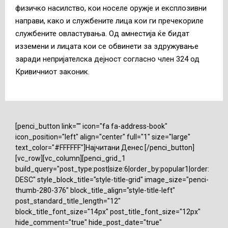
физичко насилство, кои носеле оружје и експлозивни
направи, како и службените лица кои ги пречекориле
службените овластувања. Од амнестија ќе бидат
изземени и лицата кои се обвинети за здружување
заради непријателска дејност согласно член 324 од
Кривичниот законик.
[penci_button link="" icon="fa fa-address-book"
icon_position="left" align="center" full="1" size="large"
text_color="#FFFFFF"]Најчитани Денес [/penci_button]
[vc_row][vc_column][penci_grid_1
build_query="post_type:post|size:6|order_by:popular1|order:
DESC" style_block_title="style-title-grid" image_size="penci-
thumb-280-376" block_title_align="style-title-left"
post_standard_title_length="12"
block_title_font_size="14px" post_title_font_size="12px"
hide_comment="true" hide_post_date="true"