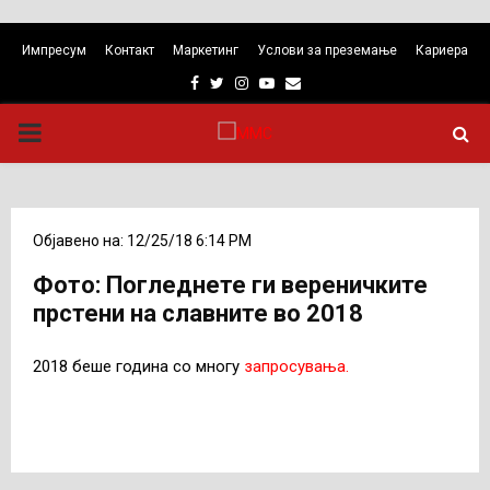
Импресум
Контакт
Маркетинг
Услови за преземање
Кариера
Facebook
Twitter
Instagram
Youtube
Email
PRIMARY
MENU
Објавено на: 12/25/18 6:14 PM
Фото: Погледнете ги вереничките
прстени на славните во 2018
2018 беше година со многу
запросувања.