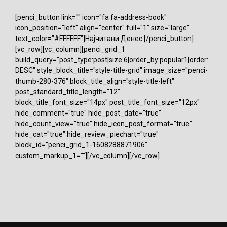
[penci_button link="" icon="fa fa-address-book"
icon_position="left" align="center" full="1" size="large"
text_color="#FFFFFF"]Најчитани Денес [/penci_button]
[vc_row][vc_column][penci_grid_1
build_query="post_type:post|size:6|order_by:popular1|order:
DESC" style_block_title="style-title-grid" image_size="penci-
thumb-280-376" block_title_align="style-title-left"
post_standard_title_length="12"
block_title_font_size="14px" post_title_font_size="12px"
hide_comment="true" hide_post_date="true"
hide_count_view="true" hide_icon_post_format="true"
hide_cat="true" hide_review_piechart="true"
block_id="penci_grid_1-1608288871906"
custom_markup_1=""][/vc_column][/vc_row]