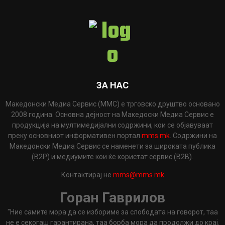
ЗА НАС
Македонски Медиа Сервис (ММС) е трговско друштво основано
2008 година. Основна дејност на Македоски Медиа Сервис е
продукција на мултимедијални содржини, кои се објавуваат
преку основниот информативен портал
mms.mk
. Содржини на
Македонски Медиа Сервис се наменети за широката публика
(B2P) и медиумите кои ќе користат сервис (B2B).
Контактирај не
mms@mms.mk
Горан Гаврилов
"Ние самите мора да се избориме за слободата на говорот, таа
не е секогаш гарантирана, таа борба мора да продолжи до крај.