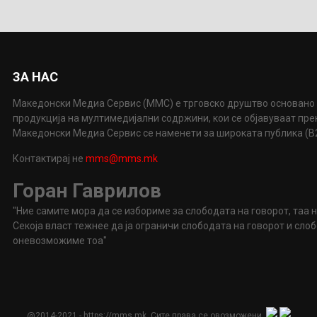
ЗА НАС
Македонски Медиа Сервис (ММС) е трговско друштво основано 
продукција на мултимедијални содржини, кои се објавуваат пр
Македонски Медиа Сервис се наменети за широката публика (B2P
Контактирај не
mms@mms.mk
Горан Гаврилов
"Ние самите мора да се избориме за слободата на говорот, таа 
Секоја власт тежнее да ја ограничи слободата на говорот и сл
оневозможиме тоа"
@2014-2021 - https://mms.mk. Сите права се овозможени.