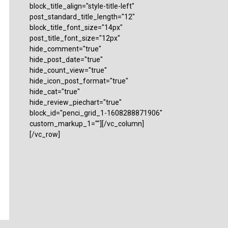
block_title_align="style-title-left"
post_standard_title_length="12"
block_title_font_size="14px"
post_title_font_size="12px"
hide_comment="true"
hide_post_date="true"
hide_count_view="true"
hide_icon_post_format="true"
hide_cat="true"
hide_review_piechart="true"
block_id="penci_grid_1-1608288871906"
custom_markup_1=""][/vc_column]
[/vc_row]