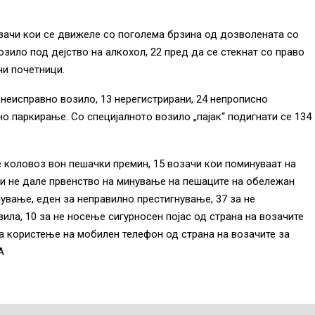
зачи кои се движеле со поголема брзина од дозволената со
озило под дејство на алкохол, 22 пред да се стекнат со право
чи почетници.
 неисправно возило, 13 нерегистрирани, 24 непрописно
о паркирање. Со специјалното возило „пајак“ подигнати се 134
 коловоз вон пешачки премин, 15 возачи кои поминуваат на
ои не дале првенство на минување на пешаците на обележан
ување, еден за неправилно престигнување, 37 за не
ла, 10 за не носење сигурносен појас од страна на возачите
за користење на мобилен телефон од страна на возачите за
А