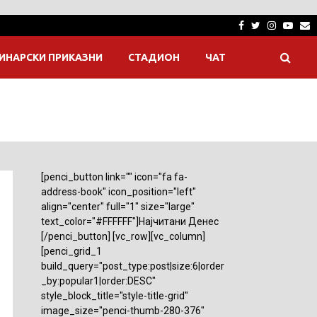
Facebook
Twitter
Instagra
Yout
E
ИНАРСКИ ПРИКАЗНИ
СТАДИОН
ЧАТ
[penci_button link="" icon="fa fa-
address-book" icon_position="left"
align="center" full="1" size="large"
text_color="#FFFFFF"]Најчитани Денес
[/penci_button] [vc_row][vc_column]
[penci_grid_1
build_query="post_type:post|size:6|order
_by:popular1|order:DESC"
style_block_title="style-title-grid"
image_size="penci-thumb-280-376"