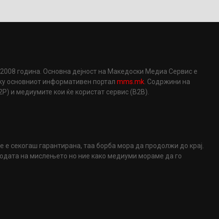
2008 година. Основна дејност на Македоски Медиа Сервис е
еку основниот информативен портал
mms.mk
. Содржини на
) и медиумите кои ќе користат сервис (B2B).
не е секогаш гарантирана, таа борба мора да продолжи до крај.
ободата на мислењето но ние како медиуми мораме да го