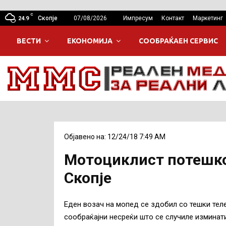
C
Скопје
07/08/2026
Импресум
Контакт
Маркетинг
24.9
ВЕСТИ
ЕКОНОМИЈА
СООБРАЌАЕН СЕРВИС
Објавено на: 12/24/18 7:49 AM
Мотоциклист потешко
Скопје
Еден возач на мопед се здобил со тешки теле
сообраќајни несреќи што се случиле изминати