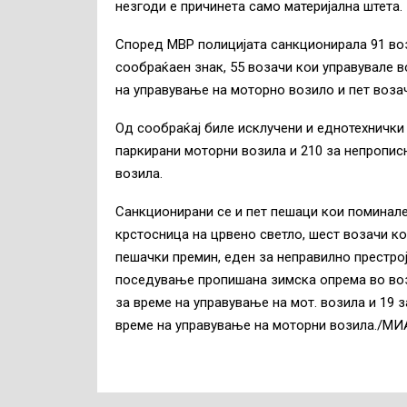
незгоди е причинета само материјална штета.
Според МВР полицијата санкционирала 91 во
сообраќаен знак, 55 возачи кои управувале в
на управување на моторно возило и пет воза
Од сообраќај биле исклучени и еднотехнички
паркирани моторни возила и 210 за непрописн
возила.
Санкционирани се и пет пешаци кои поминале
крстосница на црвено светло, шест возачи к
пешачки премин, еден за неправилно престрој
поседување пропишана зимска опрема во вози
за време на управување на мот. возила и 19 
време на управување на моторни возила./МИ