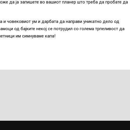
може да ја запишете во вашиот планер што треба да пробате да
ка и човековиот ум и дарбата да направи уникатно дело од
 замоци од бајките некој се потрудил со голема трпеливост да
метници им симнуваме капа!