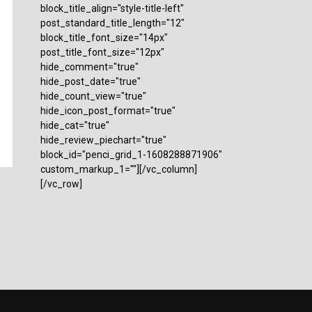
block_title_align="style-title-left"
post_standard_title_length="12"
block_title_font_size="14px"
post_title_font_size="12px"
hide_comment="true"
hide_post_date="true"
hide_count_view="true"
hide_icon_post_format="true"
hide_cat="true"
hide_review_piechart="true"
block_id="penci_grid_1-1608288871906"
custom_markup_1=""][/vc_column]
[/vc_row]