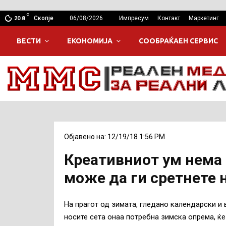
C
Скопје
06/08/2026
Импресум
Контакт
Маркетинг
20.8
ВЕСТИ
ЕКОНОМИЈА
СООБРАЌАЕН СЕРВИС
Објавено на: 12/19/18 1:56 PM
Креативниот ум нема 
може да ги сретнете 
На прагот од зимата, гледано календарски и 
носите сета онаа потребна зимска опрема, ќе