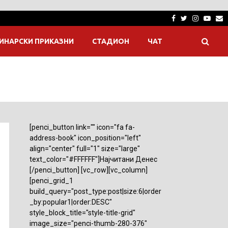
Facebook
Twitter
Instagra
Yout
E
ИНАРСКИ ПРИКАЗНИ
СТАДИОН
ЧАТ
[penci_button link="" icon="fa fa-
address-book" icon_position="left"
align="center" full="1" size="large"
text_color="#FFFFFF"]Најчитани Денес
[/penci_button] [vc_row][vc_column]
[penci_grid_1
build_query="post_type:post|size:6|order
_by:popular1|order:DESC"
style_block_title="style-title-grid"
image_size="penci-thumb-280-376"