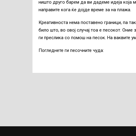
ништо друго барем да ви дадеме идеја која 
направите кога ќе дојде време за на плажа.
Креативноста нема поставено граници, па та
било што, во овој случај тоа е песокот. Оние
ги преслика со помош на песок. На ваквите у
Погледнете ги песочните чуда: