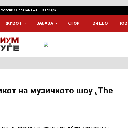
Услови за преземање
Кариера
ЖИВОТ
ЗАБАВА
СПОРТ
ВИДЕО
НОВ
икот на музичкото шоу „The
ната по нејзиниот класичен звук – беше крунисана за