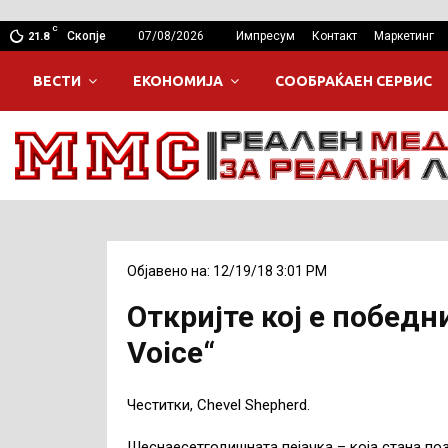
C
Скопје
07/08/2026
Импресум
Контакт
Маркетинг
21.8
ВЕСТИ
ЕКОНОМИЈА
СООБРАЌАЕН СЕРВИС
Објавено на: 12/19/18 3:01 PM
Откријте кој е победн
Voice“
Честитки, Chevel Shepherd.
Шеснаесетгодишната пејачка – која стана поз