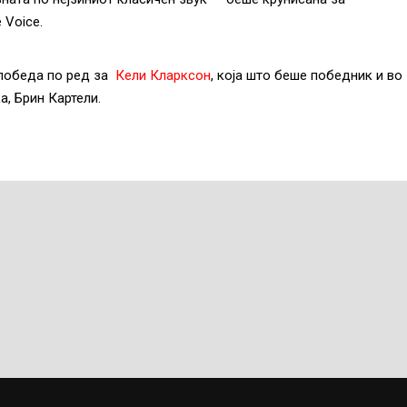
​Voice.
победа по ред за
Кели Кларксон
, која што беше победник и во
а, Брин Картели.