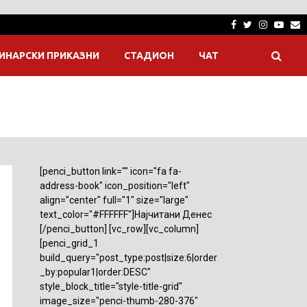
Facebook
Twitter
Instagra
Yout
E
ИНАРСКИ ПРИКАЗНИ
СТАДИОН
ЧАТ
[penci_button link="" icon="fa fa-
address-book" icon_position="left"
align="center" full="1" size="large"
text_color="#FFFFFF"]Најчитани Денес
[/penci_button] [vc_row][vc_column]
[penci_grid_1
build_query="post_type:post|size:6|order
_by:popular1|order:DESC"
style_block_title="style-title-grid"
image_size="penci-thumb-280-376"