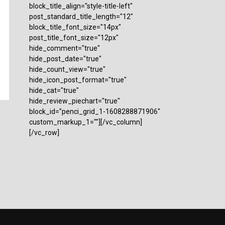
block_title_align="style-title-left"
post_standard_title_length="12"
block_title_font_size="14px"
post_title_font_size="12px"
hide_comment="true"
hide_post_date="true"
hide_count_view="true"
hide_icon_post_format="true"
hide_cat="true"
hide_review_piechart="true"
block_id="penci_grid_1-1608288871906"
custom_markup_1=""][/vc_column]
[/vc_row]