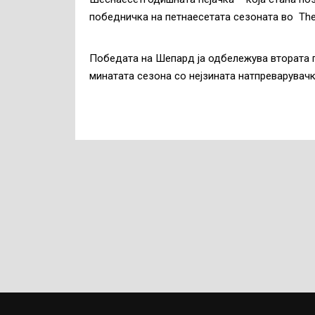
победничка на петнаесетата сезоната во The ​
Победата на Шепард ја одбележува втората 
минатата сезона со нејзината натпреварувачк