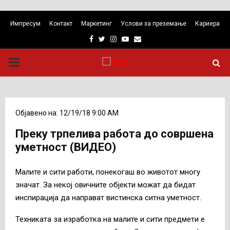
Импресум
Контакт
Маркетинг
Услови за преземање
Кариера
Facebook
Twitter
Instagram
Youtube
Email
PRIMARY
MENU
Објавено на: 12/19/18 9:00 AM
Преку трпелива работа до совршена
уметност (ВИДЕО)
Малите и сити работи, понекогаш во животот многу
значат. За некој овичните објекти можат да бидат
инспирација да направат вистинска ситна уметност.
Техниката за изработка на малите и сити предмети е