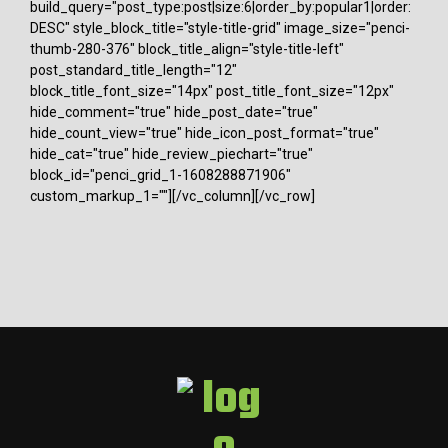
build_query="post_type:post|size:6|order_by:popular1|order:
DESC" style_block_title="style-title-grid" image_size="penci-
thumb-280-376" block_title_align="style-title-left"
post_standard_title_length="12"
block_title_font_size="14px" post_title_font_size="12px"
hide_comment="true" hide_post_date="true"
hide_count_view="true" hide_icon_post_format="true"
hide_cat="true" hide_review_piechart="true"
block_id="penci_grid_1-1608288871906"
custom_markup_1=""][/vc_column][/vc_row]