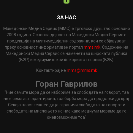
ЗА НАС
Македонски Медиа Сервис (ММС) е трговско друштво основано
2008 година. Основна дејност на Македоски Медиа Сервис е
продукција на мултимедијални содржини, кои се објавуваат
преку основниот информативен портал
mms.mk
. Содржини на
Македонски Медиа Сервис се наменети за широката публика
(B2P) и медиумите кои ќе користат сервис (B2B).
Контактирај не
mms@mms.mk
Горан Гаврилов
"Ние самите мора да се избориме за слободата на говорот, таа
не е секогаш гарантирана, таа борба мора да продолжи до крај.
Секоја власт тежнее да ја ограничи слободата на говорот и
слободата на мислењето но ние како медиуми мораме да го
оневозможиме тоа"