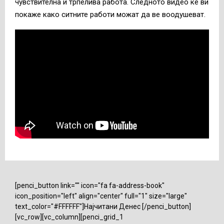
чувствителна и трпелива работа. Следното видео ќе ви
покаже како ситните работи можат да ве воодушеват.
[penci_button link="" icon="fa fa-address-book"
icon_position="left" align="center" full="1" size="large"
text_color="#FFFFFF"]Најчитани Денес [/penci_button]
[vc_row][vc_column][penci_grid_1