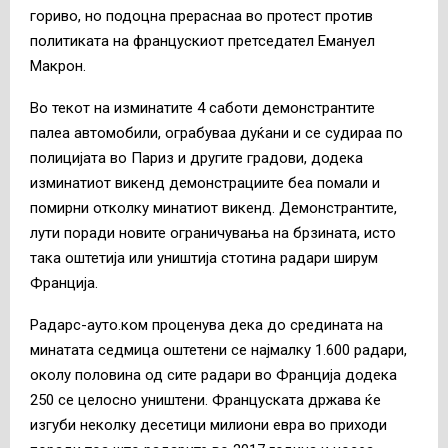
гориво, но подоцна прераснаа во протест против
политиката на францускиот претседател Емануел
Макрон.
Во текот на изминатите 4 саботи демонстрантите
палеа автомобили, ограбуваа дуќани и се судираа по
полицијата во Париз и другите градови, додека
изминатиот викенд демонстрациите беа помали и
помирни отколку минатиот викенд. Демонстрантите,
лути поради новите ограничувања на брзината, исто
така оштетија или уништија стотина радари ширум
Франција.
Радарс-ауто.ком проценува дека до средината на
минатата седмица оштетени се најмалку 1.600 радари,
околу половина од сите радари во Франција додека
250 се целосно уништени. Француската држава ќе
изгуби неколку десетици милиони евра во приходи