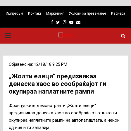
Импресум
Контакт
Маркетинг
Услови за преземање
Кариера
Facebook
Twitter
Instagram
Youtube
Email
PRIMARY
MENU
Објавено на: 12/18/18 9:25 PM
„Жолти елеци“ предизвикаа
денеска хаос во сообраќајот ги
окупираа наплатните рампи
Француските демонстранти „Жолти елеци“
предизвикаа денеска хаос во сообраќајот откако ги
окупираа наплатните рампи на автопатиштата, а некои
од нив и ги запалија.