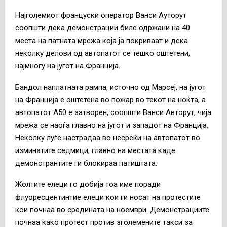
Најголемиот француски оператор Ванси Ауторут
соопшти дека демонстрации биле одржани на 40
места на патната мрежа која ја покриваат и дека
неколку делови од автопатот се тешко оштетени,
најмногу на југот на Франција.
Бандол наплатната рампа, источно од Марсеј, на југот
на Франција е оштетена во пожар во текот на ноќта, а
автопатот А50 е затворен, соопшти Ванси Авторут, чија
мрежа се наоѓа главно на југот и западот на Франција.
Неколку луѓе настрадаа во несреќи на автопатот во
изминатите седмици, главно на местата каде
демонстрантите ги блокираа патиштата.
Жолтите елеци го добија тоа име поради
флуоресцентинтие елеци кои ги носат на протестите
кои почнаа во средината на ноември. Демонстрациите
почнаа како протест против зголемените такси за