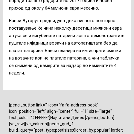
поради тоа што радарите во 2017 година и носеа
приход од околу 64 милиони евра месечно.
Ванси Ауторут предвидува дека нивното повторно
поставување ќе чини неколку десетици милиони евра,
а тука се и изгубените патарини зошто демонстрантите
пуштале илјадници возачи на автопатиштата без да
платат патарина. Ванси планира на им испрати сметки
на возачите кои не платиле патарина, а чии таблички
се снимени од камерите за надзор во изминатите 4
недели.
[penci_button link="" icon="fa fa-address-book"
icon_position="left" align="center" full="1" size="large"
text_color="#FFFFFF"]Најчитани Денес [/penci_button]
[vc_row][vc_column][penci_grid_1
build_query="post_type:post|size:6|order_by:popular1|order: