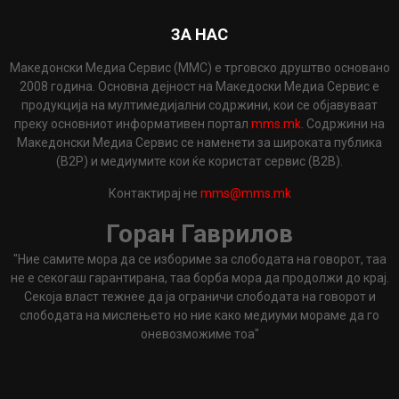
ЗА НАС
Македонски Медиа Сервис (ММС) е трговско друштво основано
2008 година. Основна дејност на Македоски Медиа Сервис е
продукција на мултимедијални содржини, кои се објавуваат
преку основниот информативен портал
mms.mk
. Содржини на
Македонски Медиа Сервис се наменети за широката публика
(B2P) и медиумите кои ќе користат сервис (B2B).
Контактирај не
mms@mms.mk
Горан Гаврилов
"Ние самите мора да се избориме за слободата на говорот, таа
не е секогаш гарантирана, таа борба мора да продолжи до крај.
Секоја власт тежнее да ја ограничи слободата на говорот и
слободата на мислењето но ние како медиуми мораме да го
оневозможиме тоа"