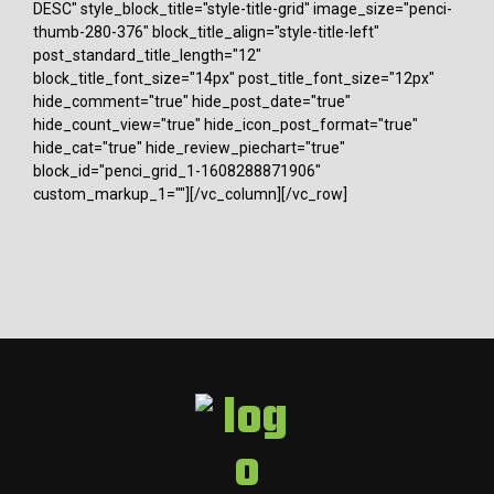
DESC" style_block_title="style-title-grid" image_size="penci-
thumb-280-376" block_title_align="style-title-left"
post_standard_title_length="12"
block_title_font_size="14px" post_title_font_size="12px"
hide_comment="true" hide_post_date="true"
hide_count_view="true" hide_icon_post_format="true"
hide_cat="true" hide_review_piechart="true"
block_id="penci_grid_1-1608288871906"
custom_markup_1=""][/vc_column][/vc_row]