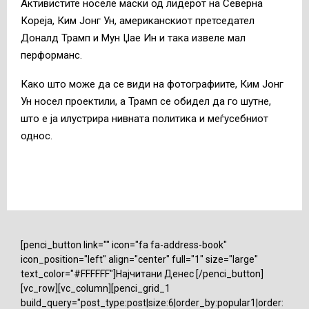
Активистите носеле маски од лидерот на Северна
Кореја, Ким Јонг Ун, американскиот претседател
Доналд Трамп и Мун Џае Ин и така извеле мал
перформанс.
Како што може да се види на фотографиите, Ким Јонг
Ун носел проектили, а Трамп се обидел да го шутне,
што е ја илустрира нивната политика и меѓусебниот
однос.
[penci_button link="" icon="fa fa-address-book"
icon_position="left" align="center" full="1" size="large"
text_color="#FFFFFF"]Најчитани Денес [/penci_button]
[vc_row][vc_column][penci_grid_1
build_query="post_type:post|size:6|order_by:popular1|order: