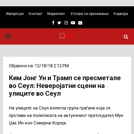
Импресум
Контакт
Маркетинг
Услови за преземање
Кариера
Facebook
Twitter
Instagram
Youtube
Email
PRIMARY
MENU
Објавено на: 12/18/18 2:12 PM
Ким Јонг Ун и Трамп се пресметале
во Сеул: Неверојатни сцени на
улиците во Сеул
На улиците на Сеул излегла група граѓани која се
противи на политиката на актуелниот претседател Мун
Џае Ин кон Северна Кореја.