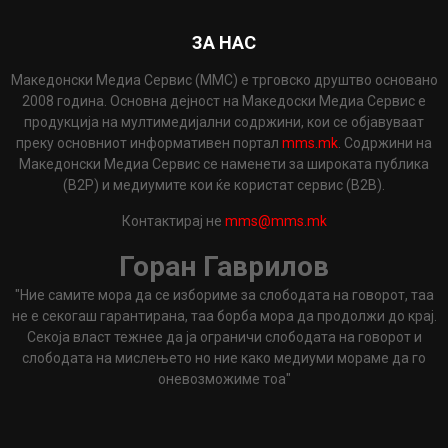
ЗА НАС
Македонски Медиа Сервис (ММС) е трговско друштво основано
2008 година. Основна дејност на Македоски Медиа Сервис е
продукција на мултимедијални содржини, кои се објавуваат
преку основниот информативен портал
mms.mk
. Содржини на
Македонски Медиа Сервис се наменети за широката публика
(B2P) и медиумите кои ќе користат сервис (B2B).
Контактирај не
mms@mms.mk
Горан Гаврилов
"Ние самите мора да се избориме за слободата на говорот, таа
не е секогаш гарантирана, таа борба мора да продолжи до крај.
Секоја власт тежнее да ја ограничи слободата на говорот и
слободата на мислењето но ние како медиуми мораме да го
оневозможиме тоа"