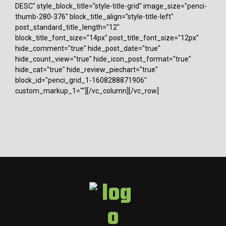
DESC" style_block_title="style-title-grid" image_size="penci-
thumb-280-376" block_title_align="style-title-left"
post_standard_title_length="12"
block_title_font_size="14px" post_title_font_size="12px"
hide_comment="true" hide_post_date="true"
hide_count_view="true" hide_icon_post_format="true"
hide_cat="true" hide_review_piechart="true"
block_id="penci_grid_1-1608288871906"
custom_markup_1=""][/vc_column][/vc_row]