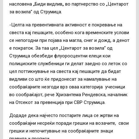
насловена „Биди видлив„ во партнерство со „Центарот
за возила” од Струмица.
-Целта на превентивната активност е покревање на
свеста кај пешаците, особено кога временските услови
се непогодни при појава на магла, снег и дожд, а денот
е пократок. За таа цел „Центарот за возила” од
Струмица обезбеди флуоросцентни елеци кои
полициските службеници ги делат заедно со леток со
цел поттикнување на свеста кај пешаците да бидат
видливи со што ќе придонесат за намалување на
сообраќајните незгоди врз оваа категорија учесници
во сообраќајот, рече Хризантема Рендевска, началник
на Отсекот за превенција при СВР Струмица.
Додаде дека најчесто постарите лица се жртви на
сообраќајни несреќи поради грешки на возачите, свои
грешки и непочитување на сообраќајните знаци
правила и прописи.