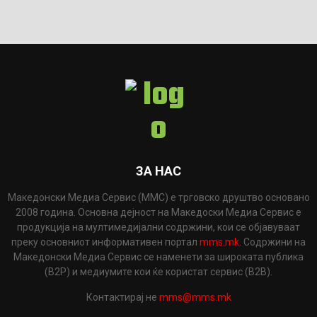
ЗА НАС
Македонски Медиа Сервис (ММС) е трговско друштво основано
2008 година. Основна дејност на Македоски Медиа Сервис е
продукција на мултимедијални содржини, кои се објавуваат
преку основниот информативен портал
mms.mk
. Содржини на
Македонски Медиа Сервис се наменети за широката публика
(B2P) и медиумите кои ќе користат сервис (B2B).
Контактирај не
mms@mms.mk