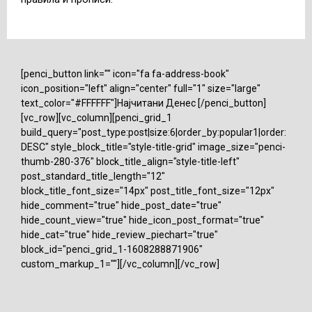
[penci_button link="" icon="fa fa-address-book"
icon_position="left" align="center" full="1" size="large"
text_color="#FFFFFF"]Најчитани Денес [/penci_button]
[vc_row][vc_column][penci_grid_1
build_query="post_type:post|size:6|order_by:popular1|order:
DESC" style_block_title="style-title-grid" image_size="penci-
thumb-280-376" block_title_align="style-title-left"
post_standard_title_length="12"
block_title_font_size="14px" post_title_font_size="12px"
hide_comment="true" hide_post_date="true"
hide_count_view="true" hide_icon_post_format="true"
hide_cat="true" hide_review_piechart="true"
block_id="penci_grid_1-1608288871906"
custom_markup_1=""][/vc_column][/vc_row]