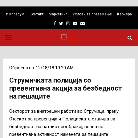
Импресум
Контакт
Маркетинг
Услови за преземање
Кариера
Facebook
Twitter
Instagram
Youtube
Email
PRIMARY
MENU
Објавено на: 12/18/18 10:20 AM
Струмичката полиција со
превентивна акција за безбедност
на пешаците
Секторот за внатрешни работи во Струмица, преку
Отсекот за превенција и Полициската станица за
безбедност на патниот сообраќај, почна со
превентивна активност наменета за пешаците