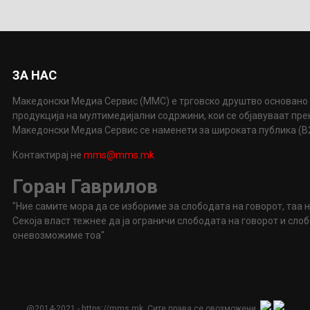
ЗА НАС
Македонски Медиа Сервис (ММС) е трговско друштво основано 
продукција на мултимедијални содржини, кои се објавуваат пр
Македонски Медиа Сервис се наменети за широката публика (B2P
Контактирај не
mms@mms.mk
Горан Гаврилов
"Ние самите мора да се избориме за слободата на говорот, таа 
Секоја власт тежнее да ја ограничи слободата на говорот и сл
оневозможиме тоа"
@2014-2021 - https://mms.mk. Сите права се овозможени.