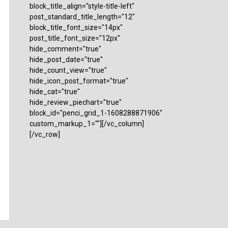
block_title_align="style-title-left"
post_standard_title_length="12"
block_title_font_size="14px"
post_title_font_size="12px"
hide_comment="true"
hide_post_date="true"
hide_count_view="true"
hide_icon_post_format="true"
hide_cat="true"
hide_review_piechart="true"
block_id="penci_grid_1-1608288871906"
custom_markup_1=""][/vc_column]
[/vc_row]