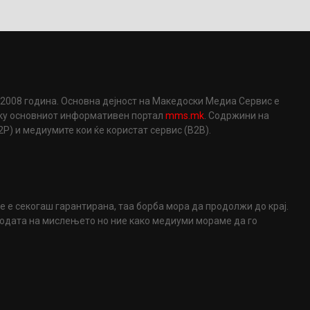
2008 година. Основна дејност на Македоски Медиа Сервис е
еку основниот информативен портал
mms.mk
. Содржини на
) и медиумите кои ќе користат сервис (B2B).
не е секогаш гарантирана, таа борба мора да продолжи до крај.
ободата на мислењето но ние како медиуми мораме да го