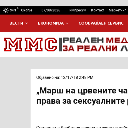
C
Скопје
07/08/2026
Импресум
Контакт
Маркетинг
34.3
ВЕСТИ
ЕКОНОМИЈА
СООБРАЌАЕН СЕРВИС
Објавено на: 12/17/18 2:48 PM
„Марш на црвените ча
права за сексуалните
Создавање безбедни услови за живот и работ