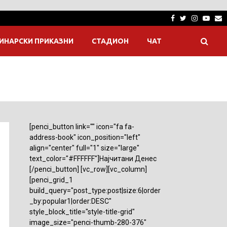
Facebook
Twitter
Instagra
Yout
E
ИНАРСКИ ПРИКАЗНИ
СТАДИОН
ЧАТ
[penci_button link="" icon="fa fa-
address-book" icon_position="left"
align="center" full="1" size="large"
text_color="#FFFFFF"]Најчитани Денес
[/penci_button] [vc_row][vc_column]
[penci_grid_1
build_query="post_type:post|size:6|order
_by:popular1|order:DESC"
style_block_title="style-title-grid"
image_size="penci-thumb-280-376"