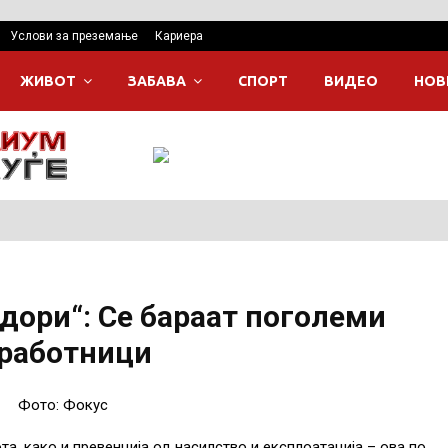
Услови за преземање
Кариера
ЖИВОТ
ЗАБАВА
СПОРТ
ВИДЕО
НОВ
дори“: Се бараат поголеми
 работници
Фото: Фокус
а, како и превенција од насилство и експлоатација – ова по