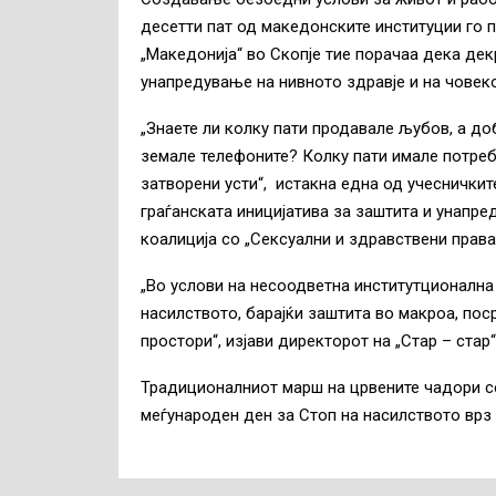
десетти пат од македонските институции го 
„Македонија“ во Скопје тие порачаа дека дек
унапредување на нивното здравје и на човек
„Знаете ли колку пати продавале љубов, а доб
земале телефоните? Колку пати имале потреба
затворени усти“, истакна една од учесничкит
граѓанската иницијатива за заштита и унапре
коалиција со „Сексуални и здравствени права
„Во услови на несоодветна институтционална 
насилството, барајќи заштита во макроа, пос
простори“, изјави директорот на „Стар – стар
Традиционалниот марш на црвените чадори с
меѓународен ден за Стоп на насилството врз