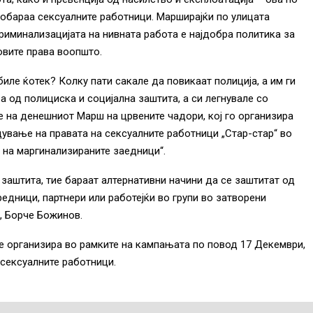
побараа сексуалните работници. Марширајќи по улицата
риминализацијата на нивната работа е најдобра политика за
овите права воопшто.
иле ќотек? Колку пати сакале да повикаат полиција, а им ги
 од полициска и социјална заштита, а си легнувале со
е на денешниот Марш на црвените чадори, кој го организира
дување на правата на сексуалните работници „Стар-стар“ во
 на маргинализираните заедници“.
заштита, тие бараат алтернативни начини да се заштитат од
редници, партнери или работејќи во групи во затворени
“, Борче Божинов.
е организира во рамките на кампањата по повод 17 Декември,
 сексуалните работници.