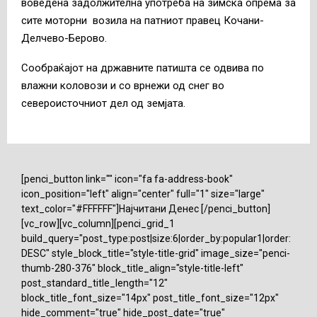
воведена задолжителна употреба на зимска опрема за
сите моторни возила на патниот правец Кочани-
Делчево-Берово.
Сообраќајот на државните патишта се одвива по
влажни коловози и со врнежи од снег во
североисточниот дел од земјата.
[penci_button link="" icon="fa fa-address-book"
icon_position="left" align="center" full="1" size="large"
text_color="#FFFFFF"]Најчитани Денес [/penci_button]
[vc_row][vc_column][penci_grid_1
build_query="post_type:post|size:6|order_by:popular1|order:
DESC" style_block_title="style-title-grid" image_size="penci-
thumb-280-376" block_title_align="style-title-left"
post_standard_title_length="12"
block_title_font_size="14px" post_title_font_size="12px"
hide_comment="true" hide_post_date="true"