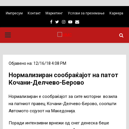
Импресум
Контакт
Маркетинг
Услови за преземање
Кариера
Facebook
Twitter
Instagram
Youtube
Email
PRIMARY
MENU
Објавено на: 12/16/18 4:08 PM
Нормализиран сообраќајот на патот
Кочани-Делчево-Берово
Нормализиран е сообраќајот за сите моторни возила
на патниот правец Кочани-Делчево-Берово, соопшти
Автомото сојузот на Македонија.
Поради интензивни врнежи од снег денеска беше