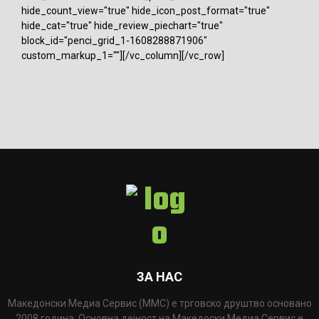
hide_count_view="true" hide_icon_post_format="true"
hide_cat="true" hide_review_piechart="true"
block_id="penci_grid_1-1608288871906"
custom_markup_1=""][/vc_column][/vc_row]
ЗА НАС
Македонски Медиа Сервис (ММС) е трговско друштво основано
2008 година. Основна дејност на Македоски Медиа Сервис е