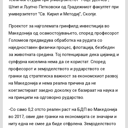
Штип и Љупчо Петковски од Градежниот факултет при
универзитетот “Св. Кирил и Методиј”, Скопје.
Проектот за најголемата гринфилд инвестиција во
Македонија од осамостојувањето, според професорот
Голомеов предвидува обработка на рудата со
наједноставен физички процес, флотација, безбеден
за животната средина. Тој потенцираше дека цијанид и
сулфурна киселина нема да се користат. Според
професорот и земјоделството и рударството се
гранки од стратегиска важност за економскиот развој
на Македонија и нема реална причина да не
коегзистираат заедно доколку се базираат на наука и
на принципи на одговорно рударство.
-Со само 0,2 отсто реален раст на БДП во Македонија
во 2017, овие две гранки на економијата се значајни и
ниту една не смее да биде отфрлена. Земјоделството