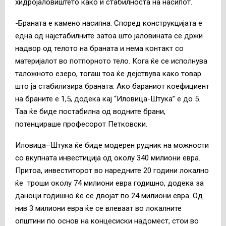
хидројаловиштето како и стабилноста на насипот.
-Браната е камено насипна. Според конструкцијата е
една од најстабилните затоа што јаловината се држи
надвор од телото на браната и нема контакт со
материјалот во потпорното тело. Кога ќе се исполнува
таложното езеро, тогаш тоа ќе дејствува како товар
што ја стабилизира браната. Ако бараниот коефициент
на браните е 1,5, додека кај “Иловица-Штука” е до 5.
Таа ќе биде постабилна од водните брани,
потенцираше професорот Петковски.
Иловица–Штука ќе биде модерен рудник на можности
со вкупната инвестиција од околу 340 милиони евра.
Притоа, инвеститорот во наредните 20 години локално
ќе троши околу 74 милиони евра годишно, додека за
даноци годишно ќе се двојат по 24 милиони евра. Од
нив 3 милиони евра ќе се влеваат во локалните
општини по основ на концесиски надомест, стои во