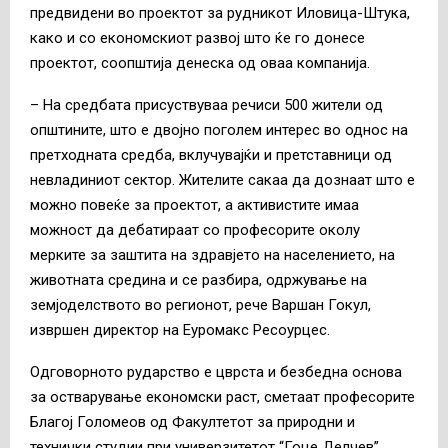
предвидени во проектот за рудникот Иловица-Штука,
како и со економскиот развој што ќе го донесе
проектот, соопштија денеска од оваа компанија.
– На средбата присуствуваа речиси 500 жители од
општините, што е двојно поголем интерес во однос на
претходната средба, вклучувајќи и претставници од
невладиниот сектор. Жителите сакаа да дознаат што е
можно повеќе за проектот, а активистите имаа
можност да дебатираат со професорите околу
мерките за заштита на здравјето на населението, на
животната средина и се разбира, одржување на
земјоделството во регионот, рече Варшан Гокул,
извршен директор на Еуромакс Ресоурцес.
Одговорното рударство е цврста и безбедна основа
за остварување економски раст, сметаат професорите
Благој Голомеов од Факултетот за природни и
технички студии при универзитетот “Гоце Делчев”,