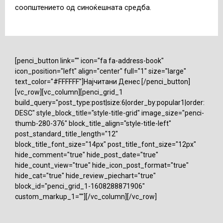
соопштението од синоќешната средба.
[penci_button link="" icon="fa fa-address-book"
icon_position="left" align="center" full="1" size="large"
text_color="#FFFFFF"]Најчитани Денес [/penci_button]
[vc_row][vc_column][penci_grid_1
build_query="post_type:post|size:6|order_by:popular1|order:
DESC" style_block_title="style-title-grid" image_size="penci-
thumb-280-376" block_title_align="style-title-left"
post_standard_title_length="12"
block_title_font_size="14px" post_title_font_size="12px"
hide_comment="true" hide_post_date="true"
hide_count_view="true" hide_icon_post_format="true"
hide_cat="true" hide_review_piechart="true"
block_id="penci_grid_1-1608288871906"
custom_markup_1=""][/vc_column][/vc_row]