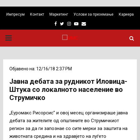
Импресум
Контакт
Маркетинг
Услови за преземање
Кариера
Facebook
Twitter
Instagram
Youtube
Email
PRIMARY
MENU
Објавено на: 12/16/18 2:37 PM
Јавна дебата за рудникот Иловица-
Штука со локалното население во
Струмичко
„Еуромакс Рисорсис” и овој месец организираше јавна
дебата за жителите од општините во Струмичкиот
регион за да ги запознае со сите мерки за заштита на
животната средина и на здравјето на луѓето