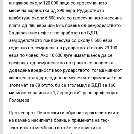
ангажира околу 120.000 лица со просечна нето
месечна заработка од 290 евра. Рударството
вработува околу 6.500 луѓе со просечна нето месечна
плата од 486 евра или 68% повеќе од земјоделството.
За директниот ефект по вработен во БДП,
земјоделството придонесува со околу 6.600 евра
годишно по земјоделец а рударството околу 23.100
евра по човек. Ако 10.000 луѓе имаат шанса да се
префрлат од земјоделство во гранка со повисока
додадена вредност како рударството, тогаш нивниот
животен стандард, односно месечните примања ќе се
зголемат за 68 отсто, би се зголемил и БДП за 166
милиони евра или за 1,7 проценти”, рече професорот
Голомеов.
Професорот Петковски ги објасни карактеристиките
на камено насипната брана, и примената на гео-
текстилната мембрана што ќе се користи во