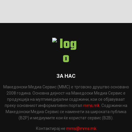
ЗА НАС
Македонски Медиа Сервис (ММС) е трговско друштво основано
2008 година. Основна дејност на Македоски Медиа Сервис е
продукција на мултимедијални содржини, кои се објавуваат
преку основниот информативен портал
mms.mk
. Содржини на
Македонски Медиа Сервис се наменети за широката публика
(B2P) и медиумите кои ќе користат сервис (B2B).
Контактирај не
mms@mms.mk