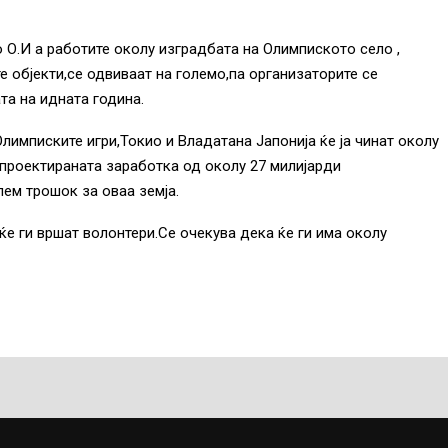
 О.И а работите околу изградбата на Олимпиското село ,
е објекти,се одвиваат на големо,па организаторите се
та на идната година.
лимписките игри,Токио и Владатана Јапонија ќе ја чинат околу
 проектираната заработка од околу 27 милијарди
ем трошок за оваа земја.
ќе ги вршат волонтери.Се очекува дека ќе ги има околу