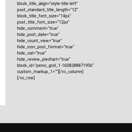
block_title_align="style-title-left"
post_standard_title_length="12"
block_title_font_size="14px"
post_title_font_size="12px"
hide_comment="true"
hide_post_date="true"
hide_count_view="true"
hide_icon_post_format="true"
hide_cat="true"
hide_review_piechart="true"
block_id="penci_grid_1-1608288871906"
custom_markup_1=""][/vc_column]
[/vc_row]