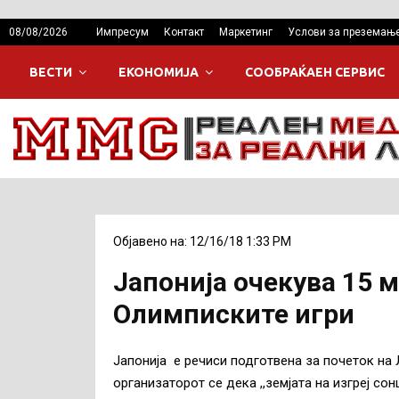
08/08/2026
Импресум
Контакт
Маркетинг
Услови за преземањ
ВЕСТИ
ЕКОНОМИЈА
СООБРАЌАЕН СЕРВИС
Објавено на: 12/16/18 1:33 PM
Јапонија очекува 15 
Олимписките игри
Јапонија е речиси подготвена за почеток на 
организаторот се дека ,,земјата на изгреј со