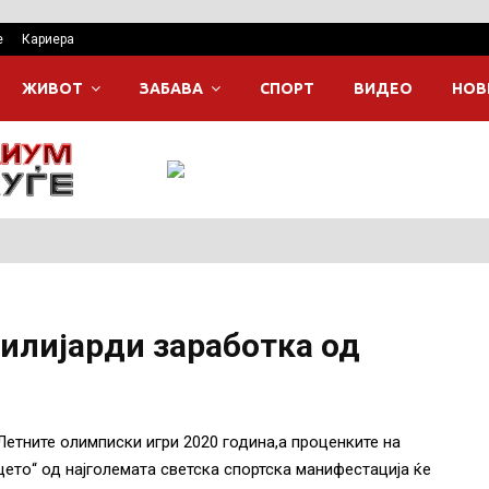
е
Кариера
ЖИВОТ
ЗАБАВА
СПОРТ
ВИДЕО
НОВ
милијарди заработка од
Летните олимписки игри 2020 година,а проценките на
нцето“ од најголемата светска спортска манифестација ќе