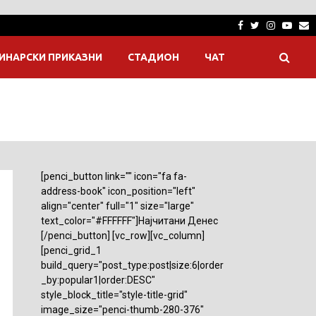
Facebook
Twitter
Instagra
Yout
E
ИНАРСКИ ПРИКАЗНИ
СТАДИОН
ЧАТ
[penci_button link="" icon="fa fa-
address-book" icon_position="left"
align="center" full="1" size="large"
text_color="#FFFFFF"]Најчитани Денес
[/penci_button] [vc_row][vc_column]
[penci_grid_1
build_query="post_type:post|size:6|order
_by:popular1|order:DESC"
style_block_title="style-title-grid"
image_size="penci-thumb-280-376"