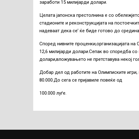
заработи 15 милијарди долари.
Целата јапонска престолнина е со обележјето
стадионите и реконструкцијата на постоечкит
надеваат дека се’ ќе биде готово до средина
Според нивните проценки,организацијата на О
12,6 милијарди долари.Сепак во споредба со
долари,вложувањето не претставува некој гол
Добар дел од работите на Олимписките игри, 
80.000.До сега се пријавиле повеќе од
100.000 луѓе.