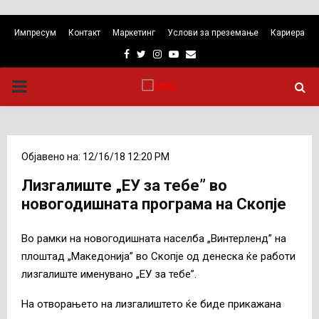
Импресум
Контакт
Маркетинг
Услови за преземање
Кариера
Facebook
Twitter
Instagram
Youtube
Email
PRIMARY
MENU
Објавено на: 12/16/18 12:20 PM
Лизгалиште „ЕУ за тебе” во
новогодишната програма на Скопје
Во рамки на новогодишната населба „Винтерленд” на
плоштад „Македонија” во Скопје од денеска ќе работи
лизгалиште именувано „ЕУ за тебе”.
На отворањето на лизгалиштето ќе биде прикажана