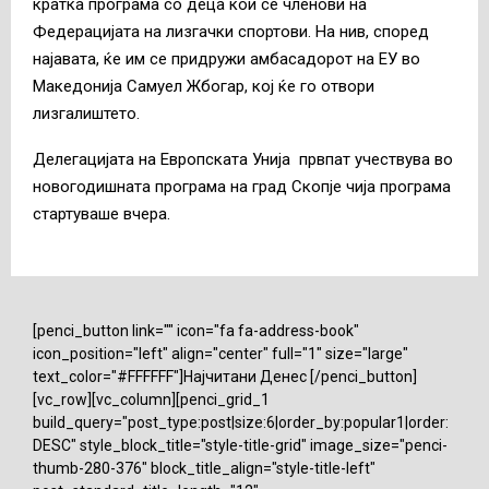
кратка програма со деца кои се членови на
Федерацијата на лизгачки спортови. На нив, според
најавата, ќе им се придружи амбасадорот на ЕУ во
Македонија Самуел Жбогар, кој ќе го отвори
лизгалиштето.
Делегацијата на Европската Унија првпат учествува во
новогодишната програма на град Скопје чија програма
стартуваше вчера.
[penci_button link="" icon="fa fa-address-book"
icon_position="left" align="center" full="1" size="large"
text_color="#FFFFFF"]Најчитани Денес [/penci_button]
[vc_row][vc_column][penci_grid_1
build_query="post_type:post|size:6|order_by:popular1|order:
DESC" style_block_title="style-title-grid" image_size="penci-
thumb-280-376" block_title_align="style-title-left"