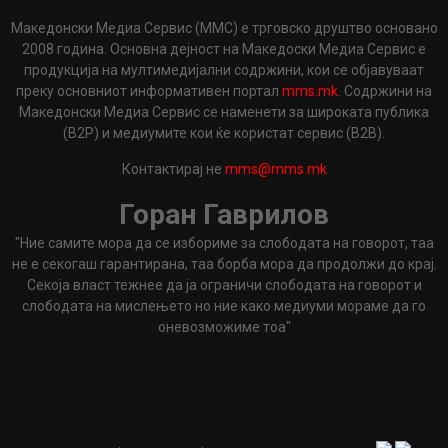
Македонски Медиа Сервис (ММС) е трговско друштво основано
2008 година. Основна дејност на Македоски Медиа Сервис е
продукција на мултимедијални содржини, кои се објавуваат
преку основниот информативен портал
mms.mk
. Содржини на
Македонски Медиа Сервис се наменети за широката публика
(B2P) и медиумите кои ќе користат сервис (B2B).
Контактирај не
mms@mms.mk
Горан Гаврилов
"Ние самите мора да се избориме за слободата на говорот, таа
не е секогаш гарантирана, таа борба мора да продолжи до крај.
Секоја власт тежнее да ја ограничи слободата на говорот и
слободата на мислењето но ние како медиуми мораме да го
оневозможиме тоа"