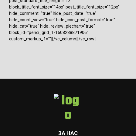
post_standard_title_length="12"
block_title_font_size="14px" post_title_font_size="12px"
hide_comment="true" hide_post_date="true"
hide_count_view="true" hide_icon_post_format="true"
hide_cat="true" hide_review_piechart="true"
block_id="penci_grid_1-1608288871906"
custom_markup_1=""][/vc_column][/vc_row]
ЗА НАС