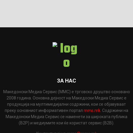
ЗА НАС
Македонски Медиа Сервис (ММС) е трговско друштво основано
2008 година. Основна дејност на Македоски Медиа Сервис е
продукција на мултимедијални содржини, кои се објавуваат
преку основниот информативен портал
mms.mk
. Содржини на
Македонски Медиа Сервис се наменети за широката публика
(B2P) и медиумите кои ќе користат сервис (B2B).