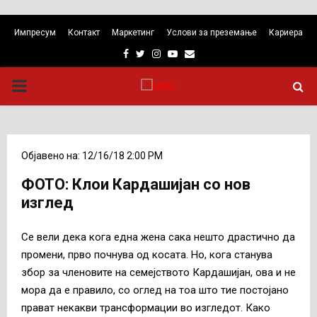
Импресум
Контакт
Маркетинг
Услови за преземање
Кариера
Facebook
Twitter
Instagram
Youtube
Email
PRIMARY
MENU
Објавено на: 12/16/18 2:00 PM
ФОТО: Клои Кардашијан со нов
изглед
Се вели дека кога една жена сака нешто драстично да
промени, прво почнува од косата. Но, кога станува
збор за членовите на семејството Кардашијан, ова и не
мора да е правило, со оглед на тоа што тие постојано
прават некакви трансформации во изгледот. Како