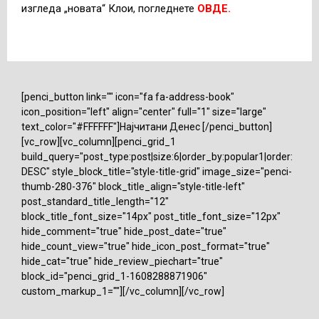
изгледа „новата“ Клои, погледнете
ОВДЕ.
[penci_button link="" icon="fa fa-address-book"
icon_position="left" align="center" full="1" size="large"
text_color="#FFFFFF"]Најчитани Денес [/penci_button]
[vc_row][vc_column][penci_grid_1
build_query="post_type:post|size:6|order_by:popular1|order:
DESC" style_block_title="style-title-grid" image_size="penci-
thumb-280-376" block_title_align="style-title-left"
post_standard_title_length="12"
block_title_font_size="14px" post_title_font_size="12px"
hide_comment="true" hide_post_date="true"
hide_count_view="true" hide_icon_post_format="true"
hide_cat="true" hide_review_piechart="true"
block_id="penci_grid_1-1608288871906"
custom_markup_1=""][/vc_column][/vc_row]