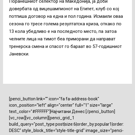
Поранешниот селектор на Македонија, ја доби
довербата од вицешампионот на Египет, клуб со кој
потпиша договор на една и пол година. Исмаили оваа
сезона го тресе голема резултатска криза, откако по
13 кола убедливо е на последното место, па затоа
челните лица на тимот беа приморани да направат
тренерска смена и спасот го бараат во 57-годишниот
Јаневски.
[penci_button link="" icon="fa fa-address-book"
icon_position="left" align="center" full="1" size="large"
text_color="#FFFFFF"]Најчитани Денес [/penci_button]
[vc_row][vc_column][penci_grid_1
build_query="post_type:post|size:6|order_by:popular1|order:
DESC" style_block_title="style-title-grid" image_size="penci-