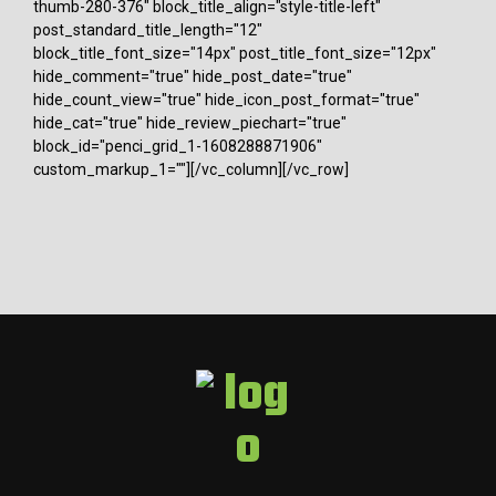
thumb-280-376" block_title_align="style-title-left"
post_standard_title_length="12"
block_title_font_size="14px" post_title_font_size="12px"
hide_comment="true" hide_post_date="true"
hide_count_view="true" hide_icon_post_format="true"
hide_cat="true" hide_review_piechart="true"
block_id="penci_grid_1-1608288871906"
custom_markup_1=""][/vc_column][/vc_row]