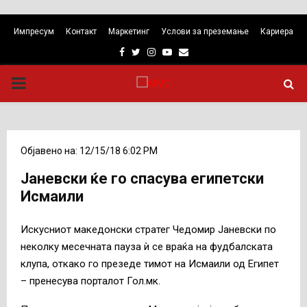
Импресум
Контакт
Маркетинг
Услови за преземање
Кариера
Facebook
Twitter
Instagram
Youtube
Email
PRIMARY
MENU
Објавено на: 12/15/18 6:02 PM
Јаневски ќе го спасува египетски
Исмаили
Искусниот македонски стратег Чедомир Јаневски по
неколку месечната пауза ѝ се враќа на фудбалската
клупа, откако го презеде тимот на Исмаили од Египет
– пренесува порталот Гол.мк.