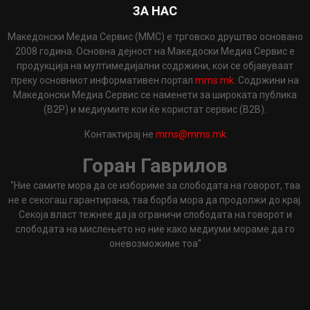
ЗА НАС
Македонски Медиа Сервис (ММС) е трговско друштво основано
2008 година. Основна дејност на Македоски Медиа Сервис е
продукција на мултимедијални содржини, кои се објавуваат
преку основниот информативен портал
mms.mk
. Содржини на
Македонски Медиа Сервис се наменети за широката публика
(B2P) и медиумите кои ќе користат сервис (B2B).
Контактирај не
mms@mms.mk
Горан Гаврилов
"Ние самите мора да се избориме за слободата на говорот, таа
не е секогаш гарантирана, таа борба мора да продолжи до крај.
Секоја власт тежнее да ја ограничи слободата на говорот и
слободата на мислењето но ние како медиуми мораме да го
оневозможиме тоа"