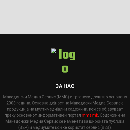
ЗА НАС
Македонски Медиа Сервис (ММС) е трговско друштво основано
2008 година. Основна дејност на Македоски Медиа Сервис е
продукција на мултимедијални содржини, кои се објавуваат
преку основниот информативен портал
mms.mk
. Содржини на
Македонски Медиа Сервис се наменети за широката публика
(B2P) и медиумите кои ќе користат сервис (B2B).