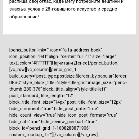
распиша овој оглас, каде меѓу потребните вештини и
знаења, услов е 28-годишното искуство и средно
образование!
[penci_button link="" icon="fa fa-address-book"
icon_position="left" align="center" full="1" size="large"
text_color="#FFFFFF"]Најчитани Денес [/penci_button]
[vc_row][vc_column][penci_grid_1
build_query="post_type:post|size:6|order_by:popular1|order:
DESC" style_block_title="style-title-grid" image_size="penci-
thumb-280-376" block_title_align="style-title-left"
post_standard_title_length="12"
block_title_font_size="14px" post_title_font_size="12px"
hide_comment="true" hide_post_date="true"
hide_count_view="true" hide_icon_post_format="true"
hide_cat="true" hide_review_piechart="true"
block_id="penci_grid_1-1608288871906"
custom_markup_1=""][/vc_column][/vc_row]