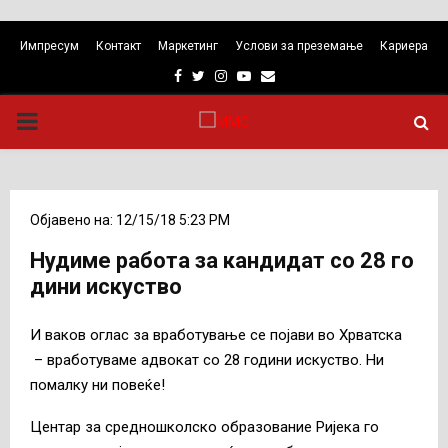
Импресум
Контакт
Маркетинг
Услови за преземање
Кариера
Facebook
Twitter
Instagram
Youtube
Email
PRIMARY
MENU
Објавено на: 12/15/18 5:23 PM
Нудиме работа за кандидат со 28 го
дини искуствo
И ваков оглас за вработување се појави во Хрватска
– вработуваме адвокат со 28 години искуство. Ни
помалку ни повеќе!
Центар за средношколско образование Ријека го