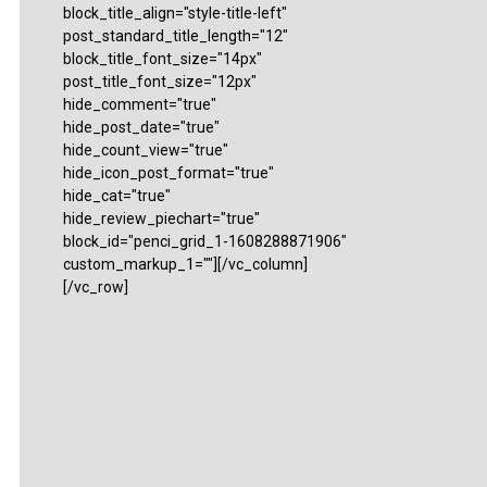
block_title_align="style-title-left"
post_standard_title_length="12"
block_title_font_size="14px"
post_title_font_size="12px"
hide_comment="true"
hide_post_date="true"
hide_count_view="true"
hide_icon_post_format="true"
hide_cat="true"
hide_review_piechart="true"
block_id="penci_grid_1-1608288871906"
custom_markup_1=""][/vc_column]
[/vc_row]