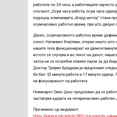
работеле по 24 часа, а работниците најчесто 
слоганот „Осум часа работа, осум часа одмор,
подоцна, компанијата „Форд мотор“ стана пр
осумчасовно работно време, при што двојно г
Денес, осумчасовното работно време дефинит
сонот, Натаниел Клејтман, открил нешто што 
нашите тела функционираат на дваесетминутен
истото се случува и во текот на денот, нашат
затоа ни се потребни повеќе паузи за да би
Доктор Трејвис Брејдери ја предложил следн
би бил: 52 минути работа и 17 минути одмор.
на фокусираност на работата.
Новинарот Овен Џонс предложил да се работи 
застапува идејата за четиричасовен работен 
Преземено од медиумот:
https://kariera.mk/article/3851/evropejcite-sa