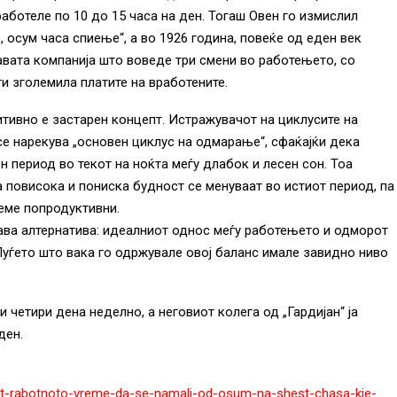
работеле по 10 до 15 часа на ден. Тогаш Овен го измислил
 осум часа спиење“, а во 1926 година, повеќе од еден век
авата компанија што воведе три смени во работењето, со
и зголемила платите на вработените.
ивно е застарен концепт. Истражувачот на циклусите на
се нарекува „основен циклус на одмарање“, сфаќајќи дека
 период во текот на ноќта меѓу длабок и лесен сон. Тоа
а повисока и пониска будност се менуваат во истиот период, па
деме попродуктивни.
ава алтернатива: идеалниот однос меѓу работењето и одморот
 Луѓето што вака го одржувале овој баланс имале завидно ниво
четири дена неделно, а неговиот колега од „Гардијан“ ја
ден.
kaat-rabotnoto-vreme-da-se-namali-od-osum-na-shest-chasa-kje-