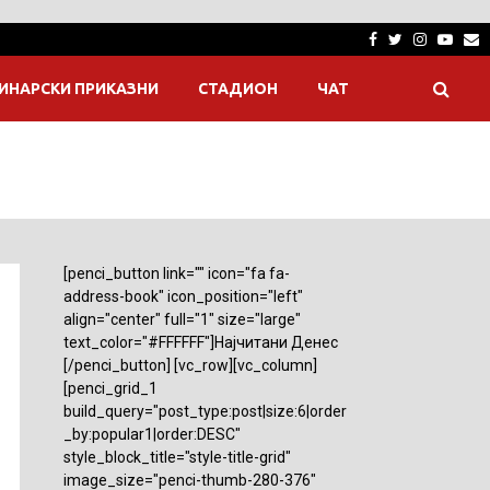
Facebook
Twitter
Instagra
Yout
E
ИНАРСКИ ПРИКАЗНИ
СТАДИОН
ЧАТ
[penci_button link="" icon="fa fa-
address-book" icon_position="left"
align="center" full="1" size="large"
text_color="#FFFFFF"]Најчитани Денес
[/penci_button] [vc_row][vc_column]
[penci_grid_1
build_query="post_type:post|size:6|order
_by:popular1|order:DESC"
style_block_title="style-title-grid"
image_size="penci-thumb-280-376"