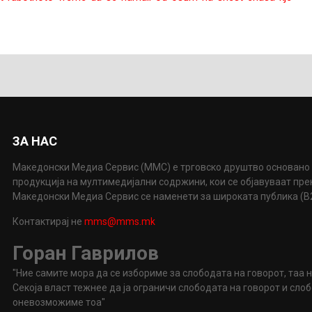
ЗА НАС
Македонски Медиа Сервис (ММС) е трговско друштво основано 
продукција на мултимедијални содржини, кои се објавуваат пр
Македонски Медиа Сервис се наменети за широката публика (B2P
Контактирај не
mms@mms.mk
Горан Гаврилов
"Ние самите мора да се избориме за слободата на говорот, таа 
Секоја власт тежнее да ја ограничи слободата на говорот и сл
оневозможиме тоа"