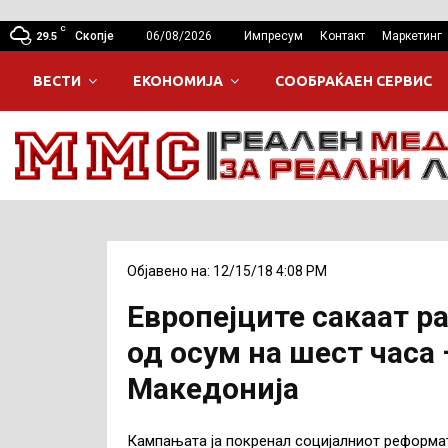
C
Скопје
06/08/2026
Импресум
Контакт
Маркетинг
29.5
ВЕСТИ
ЕКОНОМИЈА
СООБРАЌАЕН СЕРВИС
Објавено на: 12/15/18 4:08 PM
Европејците сакаат р
од осум на шест часа 
Македонија
Кампањата ја покренал социјалниот реформат