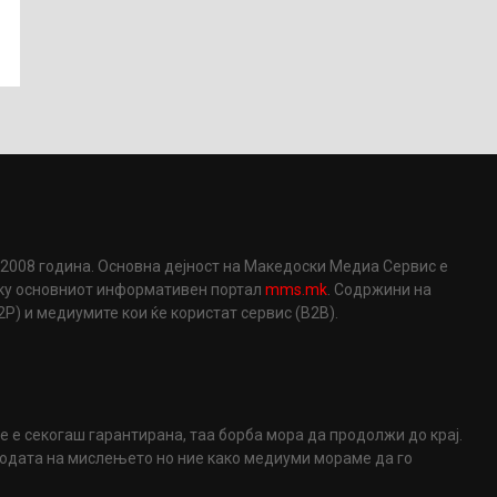
2008 година. Основна дејност на Македоски Медиа Сервис е
еку основниот информативен портал
mms.mk
. Содржини на
) и медиумите кои ќе користат сервис (B2B).
не е секогаш гарантирана, таа борба мора да продолжи до крај.
ободата на мислењето но ние како медиуми мораме да го