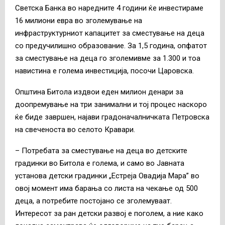
Светска Банка во наредните 4 години ќе инвестираме
16 милиони евра во зголемување на
инфраструктурниот капацитет за сместување на деца
со предучилишно образование. За 1,5 година, опфатот
за сместување на деца го зголемивме за 1.300 и тоа
навистина е голема инвестиција, посочи Царовска.
Општина Битола издвои еден милион денари за
доопремување на три занимални и тој процес наскоро
ќе биде завршен, најави градоначалничката Петровска
на свеченоста во селото Кравари.
– Потребата за сместување на деца во детските
градинки во Битола е голема, и само во Јавната
установа детски градинки „Естреја Овадија Мара” во
овој момент има барања со листа на чекање од 500
деца, а потребите постојано се зголемуваат.
Интересот за ран детски развој е поголем, а ние како