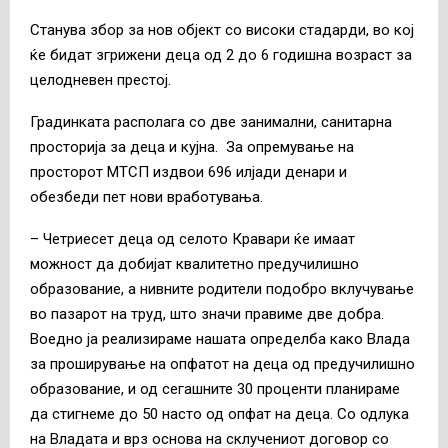
Станува збор за нов објект со високи стадарди, во кој
ќе бидат згрижени деца од 2 до 6 годишна возраст за
целодневен престој.
Градинката располага со две занимални, санитарна
просторија за деца и кујна. За опремување на
просторот МТСП издвои 696 илјади денари и
обезбеди пет нови вработувања.
– Четриесет деца од селото Кравари ќе имаат
можност да добијат квалитетно предучилишно
образование, а нивните родители подобро вклучување
во пазарот на труд, што значи правиме две добра.
Воедно ја реализираме нашата определба како Влада
за проширување на опфатот на деца од предучилишно
образование, и од сегашните 30 проценти планираме
да стигнеме до 50 насто од опфат на деца. Со одлука
на Владата и врз основа на склучениот договор со