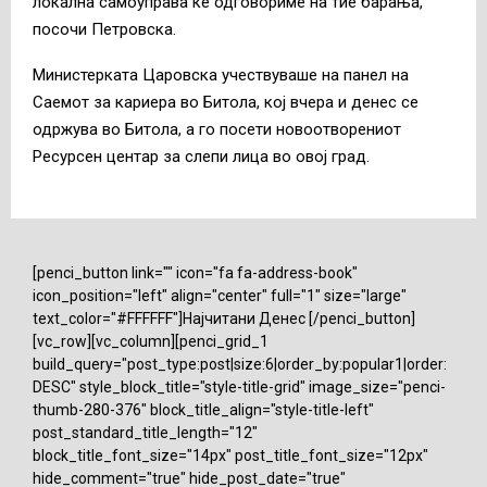
локална самоуправа ќе одговориме на тие барања,
посочи Петровска.
Министерката Царовска учествуваше на панел на
Саемот за кариера во Битола, кој вчера и денес се
одржува во Битола, а го посети новоотворениот
Ресурсен центар за слепи лица во овој град.
[penci_button link="" icon="fa fa-address-book"
icon_position="left" align="center" full="1" size="large"
text_color="#FFFFFF"]Најчитани Денес [/penci_button]
[vc_row][vc_column][penci_grid_1
build_query="post_type:post|size:6|order_by:popular1|order:
DESC" style_block_title="style-title-grid" image_size="penci-
thumb-280-376" block_title_align="style-title-left"
post_standard_title_length="12"
block_title_font_size="14px" post_title_font_size="12px"
hide_comment="true" hide_post_date="true"