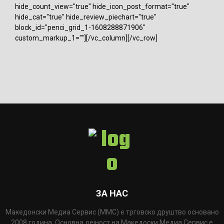
hide_count_view="true" hide_icon_post_format="true"
hide_cat="true" hide_review_piechart="true"
block_id="penci_grid_1-1608288871906"
custom_markup_1=""][/vc_column][/vc_row]
ЗА НАС
Македонски Медиа Сервис (ММС) е трговско друштво основано
2008 година. Основна дејност на Македоски Медиа Сервис е