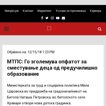
Импресум
Контакт
Маркетинг
Услови за преземање
Кариера
Facebook
Twitter
Instagram
Youtube
Email
PRIMARY
MENU
Објавено на: 12/15/18 1:23 PM
МТПС: Го зголемува опфатот за
сместување деца од предучилишно
образование
Министерката за труд и социјална политика Мила
Царовска во придружба на градоначалникот на
Битола Наташа Петровска, во битолското село
Кравари отвори нова детска градинка.