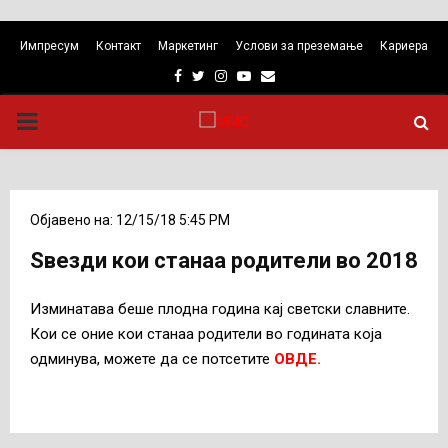
Импресум
Контакт
Маркетинг
Услови за преземање
Кариера
Facebook
Twitter
Instagram
Youtube
Email
PRIMARY
MENU
Објавено на: 12/15/18 5:45 PM
Ѕвезди кои станаа родители во 2018
Изминатава беше плодна година кај светски славните.
Кои се оние кои станаа родители во годината која
одминува, можете да се потсетите
ОВДЕ.