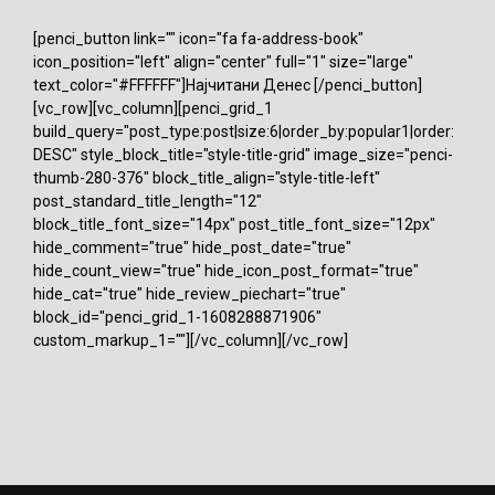
[penci_button link="" icon="fa fa-address-book"
icon_position="left" align="center" full="1" size="large"
text_color="#FFFFFF"]Најчитани Денес [/penci_button]
[vc_row][vc_column][penci_grid_1
build_query="post_type:post|size:6|order_by:popular1|order:
DESC" style_block_title="style-title-grid" image_size="penci-
thumb-280-376" block_title_align="style-title-left"
post_standard_title_length="12"
block_title_font_size="14px" post_title_font_size="12px"
hide_comment="true" hide_post_date="true"
hide_count_view="true" hide_icon_post_format="true"
hide_cat="true" hide_review_piechart="true"
block_id="penci_grid_1-1608288871906"
custom_markup_1=""][/vc_column][/vc_row]