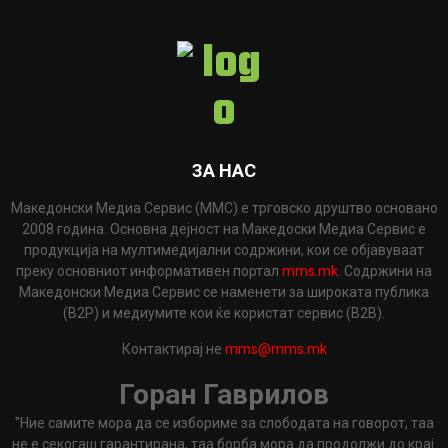
ЗА НАС
Македонски Медиа Сервис (ММС) е трговско друштво основано
2008 година. Основна дејност на Македоски Медиа Сервис е
продукција на мултимедијални содржини, кои се објавуваат
преку основниот информативен портал
mms.mk
. Содржини на
Македонски Медиа Сервис се наменети за широката публика
(B2P) и медиумите кои ќе користат сервис (B2B).
Контактирај не
mms@mms.mk
Горан Гаврилов
"Ние самите мора да се избориме за слободата на говорот, таа
не е секогаш гарантирана, таа борба мора да продолжи до крај.