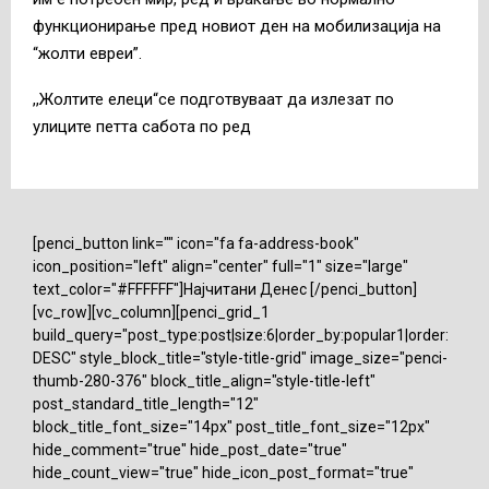
функционирање пред новиот ден на мобилизација на
“жолти евреи”.
,,Жолтите елеци“се подготвуваат да излезат по
улиците петта сабота по ред
[penci_button link="" icon="fa fa-address-book"
icon_position="left" align="center" full="1" size="large"
text_color="#FFFFFF"]Најчитани Денес [/penci_button]
[vc_row][vc_column][penci_grid_1
build_query="post_type:post|size:6|order_by:popular1|order:
DESC" style_block_title="style-title-grid" image_size="penci-
thumb-280-376" block_title_align="style-title-left"
post_standard_title_length="12"
block_title_font_size="14px" post_title_font_size="12px"
hide_comment="true" hide_post_date="true"
hide_count_view="true" hide_icon_post_format="true"