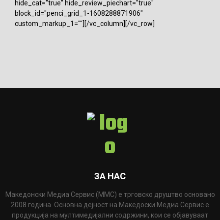
hide_cat="true" hide_review_piechart="true"
block_id="penci_grid_1-1608288871906"
custom_markup_1=""][/vc_column][/vc_row]
ЗА НАС
Македонски Медиа Сервис (ММС) е трговско друштво основано
2008 година. Основна дејност на Македоски Медиа Сервис е
продукција на мултимедијални содржини, кои се објавуваат