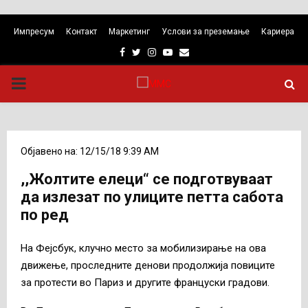
Импресум
Контакт
Маркетинг
Услови за преземање
Кариера
Facebook
Twitter
Instagram
Youtube
Email
PRIMARY
MENU
Објавено на: 12/15/18 9:39 AM
,,Жолтите елеци“ се подготвуваат
да излезат по улиците петта сабота
по ред
На Фејсбук, клучно место за мобилизирање на ова
движење, проследните денови продолжија повиците
за протести во Париз и другите француски градови.