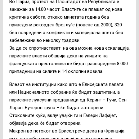
Во Париз, протест на Плоштадот на Републиката е
закажан за 14.00 часот. Властите се плашат од нова
критична сабота, откако минатата година беа
приведени рекорден број луѓе (повеќе од 2000), 320
беа повредени а конфликти и материјална штета беа
забележани во неколку градови.
За да се спротивстават на ова можна нова ескалација,
париските власти објавија дека на улиците на
француската престолнина ќе бидат распоредени 8.000
припадници на силите и 14 оклопни возила.
Влезот на институции како што е Елисејската палата
или Националното собрание ќе бидат заштитени, а
париските луксузни продавници од Керинг – Гучи, Сен
Лоран, Бучерон група – ќе бидат затворени.
Стоковните куќи, вклучувајќи ги и Галери Лафајет,
објавија дека ќе бидат отворени.
Макрон во петокот во Брисел рече дека на Франција
им е потребен мир, ред и враќање во нормално