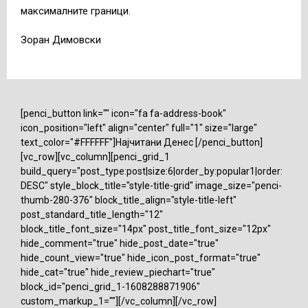
максималните граници.
Зоран Димовски
[penci_button link="" icon="fa fa-address-book"
icon_position="left" align="center" full="1" size="large"
text_color="#FFFFFF"]Најчитани Денес [/penci_button]
[vc_row][vc_column][penci_grid_1
build_query="post_type:post|size:6|order_by:popular1|order:
DESC" style_block_title="style-title-grid" image_size="penci-
thumb-280-376" block_title_align="style-title-left"
post_standard_title_length="12"
block_title_font_size="14px" post_title_font_size="12px"
hide_comment="true" hide_post_date="true"
hide_count_view="true" hide_icon_post_format="true"
hide_cat="true" hide_review_piechart="true"
block_id="penci_grid_1-1608288871906"
custom_markup_1=""][/vc_column][/vc_row]