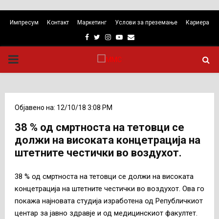
Импресум
Контакт
Маркетинг
Услови за преземање
Кариера
Facebook
Twitter
Instagram
Youtube
Email
PRIMARY
MENU
Објавено на: 12/10/18 3:08 PM
38 % од смртноста на тетовци се
должи на високата концетрација на
штетните честички во воздухот.
38 % од смртноста на тетовци се должи на високата
концетрација на штетните честички во воздухот
.
Ова го
покажа најновата студија изработена од Републичкиот
центар за јавно здравје и од медицинскиот факултет.