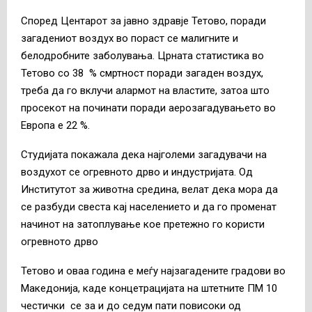
Според Центарот за јавно здравје Тетово, поради
загадениот воздух во пораст се малигните и
белодробните заболувања. Црната статистика во
Тетово со 38 % смртност поради загаден воздух,
треба да го вклучи алармот на властите, затоа што
просекот на починати поради аерозагадувањето во
Европа е 22 %.
Студијата покажала дека најголеми загадувачи на
воздухот се огревното дрво и индустријата. Од
Институтот за животна средина, велат дека мора да
се разбуди свеста кај населението и да го променат
начинот на затоплување кое претежно го користи
огревното дрво
Тетово и оваа година е меѓу најзагадените градови во
Македонија, каде концетрацијата на штетните ПМ 10
честички се за и до седум пати повисоки од