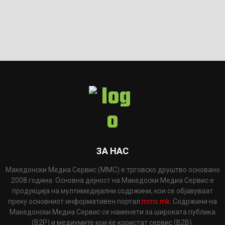
ЗА НАС
Македонски Медиа Сервис (ММС) е трговско друштво основано
2008 година. Основна дејност на Македоски Медиа Сервис е
продукција на мултимедијални содржини, кои се објавуваат
преку основниот информативен портал
mms.mk
. Содржини на
Македонски Медиа Сервис се наменети за широката публика
(B2P) и медиумите кои ќе користат сервис (B2B).