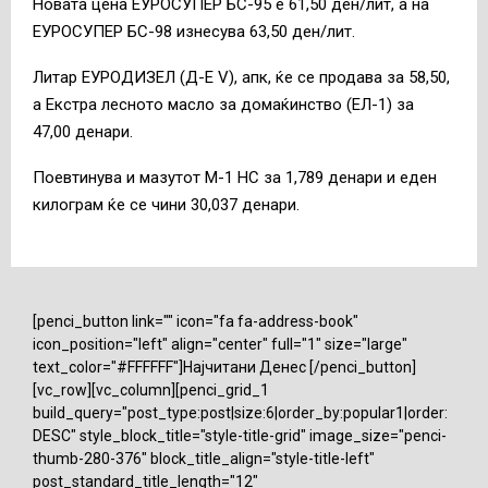
Новата цена ЕУРОСУПЕР БС-95 е 61,50 ден/лит, а на
ЕУРОСУПЕР БС-98 изнесува 63,50 ден/лит.
Литар ЕУРОДИЗЕЛ (Д-Е V), апк, ќе се продава за 58,50,
а Екстра лесното масло за домаќинство (ЕЛ-1) за
47,00 денари.
Поевтинува и мазутот М-1 НС за 1,789 денари и еден
килограм ќе се чини 30,037 денари.
[penci_button link="" icon="fa fa-address-book"
icon_position="left" align="center" full="1" size="large"
text_color="#FFFFFF"]Најчитани Денес [/penci_button]
[vc_row][vc_column][penci_grid_1
build_query="post_type:post|size:6|order_by:popular1|order:
DESC" style_block_title="style-title-grid" image_size="penci-
thumb-280-376" block_title_align="style-title-left"
post_standard_title_length="12"