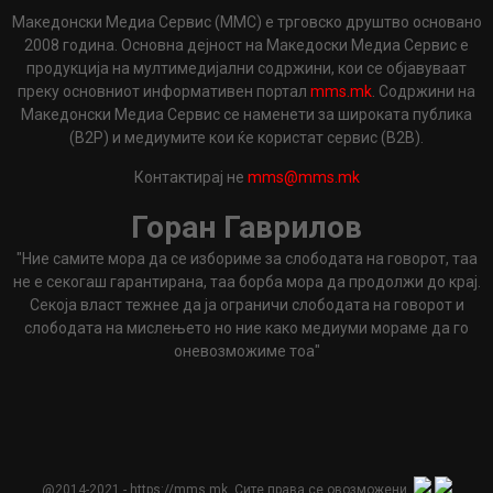
Македонски Медиа Сервис (ММС) е трговско друштво основано
2008 година. Основна дејност на Македоски Медиа Сервис е
продукција на мултимедијални содржини, кои се објавуваат
преку основниот информативен портал
mms.mk
. Содржини на
Македонски Медиа Сервис се наменети за широката публика
(B2P) и медиумите кои ќе користат сервис (B2B).
Контактирај не
mms@mms.mk
Горан Гаврилов
"Ние самите мора да се избориме за слободата на говорот, таа
не е секогаш гарантирана, таа борба мора да продолжи до крај.
Секоја власт тежнее да ја ограничи слободата на говорот и
слободата на мислењето но ние како медиуми мораме да го
оневозможиме тоа"
@2014-2021 - https://mms.mk. Сите права се овозможени.