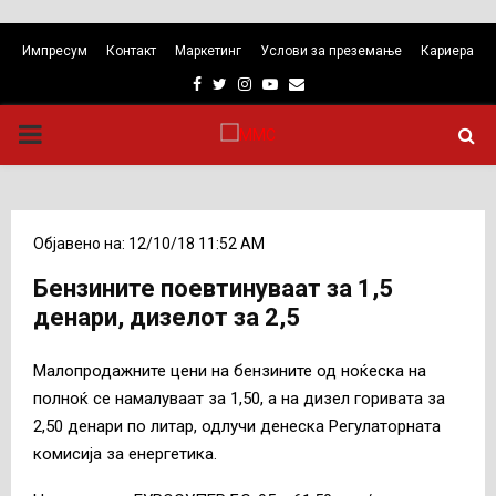
Импресум
Контакт
Маркетинг
Услови за преземање
Кариера
Facebook
Twitter
Instagram
Youtube
Email
PRIMARY
MENU
Објавено на: 12/10/18 11:52 AM
Бензините поевтинуваат за 1,5
денари, дизелот за 2,5
Малопродажните цени на бензините од ноќеска на
полноќ се намалуваат за 1,50, а на дизел горивата за
2,50 денари по литар, одлучи денеска Регулаторната
комисија за енергетика.