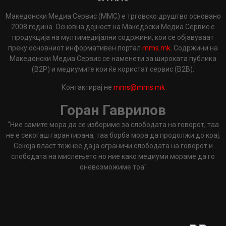
Македонски Медиа Сервис (ММС) е трговско друштво основано
2008 година. Основна дејност на Македоски Медиа Сервис е
продукција на мултимедијални содржини, кои се објавуваат
преку основниот информативен портал
mms.mk
. Содржини на
Македонски Медиа Сервис се наменети за широката публика
(B2P) и медиумите кои ќе користат сервис (B2B).
Контактирај не
mms@mms.mk
Горан Гаврилов
"Ние самите мора да се избориме за слободата на говорот, таа
не е секогаш гарантирана, таа борба мора да продолжи до крај.
Секоја власт тежнее да ја ограничи слободата на говорот и
слободата на мислењето но ние како медиуми мораме да го
оневозможиме тоа"