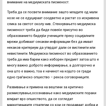
внимание на медиумската писменост.
Треба да се посвети внимание зашто младите од мали
нозе не се едуцираат соодветно и растат со искривена
слика за светот околу нив…Стекнувањето медиумска
писменост треба да биде повеќе присутно во
образованието бидејќи учениците преку социјалните
мрежи добиваат секакви информации без да имаат
некаков критериум да утврдат дали се вистинити или
невистинити. Медиумска писменост во образованието
треба да има барем како изборен предмет затоа што е
многу важно доброто информирање, а долгорочно и
она што е важно, тоа е начинот на којшто се гради
едно граѓанско опшество – рекоа соговорниците.
Развивање и примена на вештини за критичко
размислување,осознавање како медиумските пораки
влијаат врз опшеството, да се согледат
маркетиншките стратегии со кои се продаваат добра и