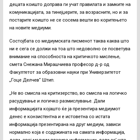
децата коишто доправа ги учат правилата и замките на
комуникацијата, за тинејџерите, за возрасните, но и за
постарите коишто не се сосема вешти во коритењето
на новите медиуми.
Состојбата со медиумската писменот таква каква што
ни е сега се должи на тоа што недоволно се посветува
внимание на способноста на критичкото мислење,
смета Снежана Мирашчиева професор д-р од
Факултетот за образовни науки при Универзитетот
„Гоце Делчев“ Штип.
,,Не во смисла на критизерство, во смисла на логичко
расудување и логичко размислување. Дали
информацијата којашто ќе ја презентира медиумот
денес е конзистентна и е истоветна со истата
информација презентирана на друг медиум, зависи
нормално која е содржината на самата информација,
дали овој медиум пласира информации, дали се’ што