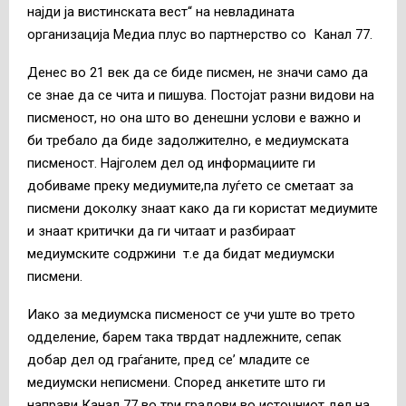
најди ја вистинската вест“ на невладината
организација Медиа плус во партнерство со Канал 77.
Денес во 21 век да се биде писмен, не значи само да
се знае да се чита и пишува. Постојат разни видови на
писменост, но она што во денешни услови е важно и
би требало да биде задолжително, е медиумската
писменост. Најголем дел од информациите ги
добиваме преку медиумите,па луѓето се сметаат за
писмени доколку знаат како да ги користат медиумите
и знаат критички да ги читаат и разбираат
медиумските содржини т.е да бидат медиумски
писмени.
Иако за медиумска писменост се учи уште во трето
одделение, барем така тврдат надлежните, сепак
добар дел од граѓаните, пред се’ младите се
медиумски неписмени. Според анкетите што ги
направи Канал 77 во три градови во источниот дел на