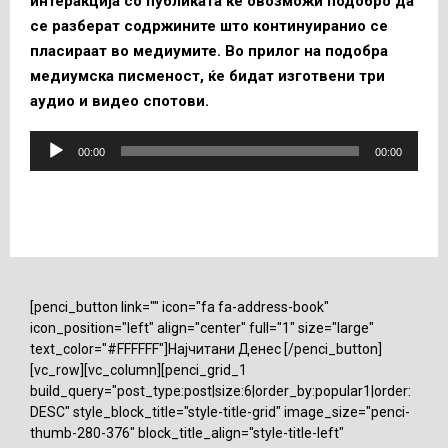
интеракција со публиката ќе овозможи подобро да
се разберат содржините што континуиранио се
пласираат во медиумите.
Во прилог на подобра
медиумска писменост, ќе бидат изготвени три
аудио и видео спотови
.
А
00:00
00:00
у
д
и
о
п
л
[penci_button link="" icon="fa fa-address-book"
е
icon_position="left" align="center" full="1" size="large"
ј
text_color="#FFFFFF"]Најчитани Денес [/penci_button]
е
[vc_row][vc_column][penci_grid_1
р
build_query="post_type:post|size:6|order_by:popular1|order:
DESC" style_block_title="style-title-grid" image_size="penci-
thumb-280-376" block_title_align="style-title-left"