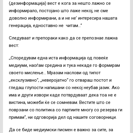
(дезинформација) вест е кога за нешто лажно се
информирало, постојано што лаже некој, не сме
доволно информирани, а и не не’ интересира нашата
генерација, едноставно не читам…“
Следуваат и препораки како да се препознае лажна
вест:
,,Споредувам една иста информација од повеќе
медиуми, наоѓам средина и тука некаде го формирам
своето мислење… Мразам наслови од типот
,,ексклузивно“, „неверојатно“ го отвараш постот и
гледаш глупости напишани со некој неубав јазик. Ако
има и други извори каде потврдуваат дека тоа не е
вистина, можеби ќе се сомневам. Вестите што се
поврзани со политика со партиите многу со резерва ги
примам“, ни одговорија дел од нашите соговорници.
Да се биде медиумски писмен е важно за сите, за