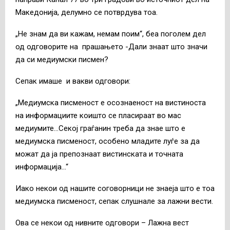
Македонија, делумно се потврдува тоа.
„Не знам да ви кажам, немам поим“, беа поголем дел
од одговорите на прашањето -Дали знаат што значи
да си медиумски писмен?
Сепак имаше и вакви одговори:
„Медиумска писменост е осознаеност на вистиноста
на информациите коишто се пласираат во мас
медиумите…Секој граѓанин треба да знае што е
медиумска писменост, особено младите луѓе за да
можат да ја препознаат вистинската и точната
информација…“
Иако некои од нашите соговорници не знаеја што е тоа
медиумска писменост, сепак слушнале за лажни вести.
Ова се некои од нивните одговори – Лажна вест