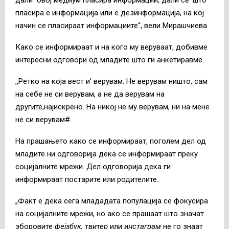
пласира е информација или е дезинформација, на кој
начин се пласираат информациите“, вели Мирашчиева
Како се информираат и на кого му веруваат, добивме
интересни одговори од младите што ги анкетиравме.
,,Ретко на која вест и’ верувам. Не верувам ништо, сам
на себе не си верувам, а не да верувам на
другите,најискренo. На никој не му верувам, ни на мене
не си верувам#.
На прашањето како се информираат, поголем дел од
младите ни одговорија дека се информираат преку
социјалните мрежи. Дел одговорија дека ги
информираат постарите или родителите.
„Факт е дека сега млададата популација се фокусира
на социјалните мрежи, но ако се прашаат што значат
зборовите
фејзбук,
т
витер
или
инстаграм
не го знаат