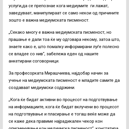
услуги,да се препознае кога медиумите ги лажат,
заведуваат, манипулираат се само некои од причините
зошто е важна медиумската писменост.
„Секако многу е важна медиумската писменост, но
прашање е дали тоа ќе му одговара некому, затоа што,
знаете како е, што помалку информирани луѓе полесно
се владее со нив“, забележа еден од нашите
анкетирани соговорници.
За професорката Мирашчиева, најдобар начин за
учење на медиумската писменост е младите самите да
создаваат медиумски содржини.
„Кога ќе бидат активни во процесот на подготвување
на информациите, кога ќе бидат вклучени во процесот
на подготвување и пласирање е тогаш веќе може да
се каже дека правиме најрадикален чекор кон
описменување,кон медиумска писменост“, констатира