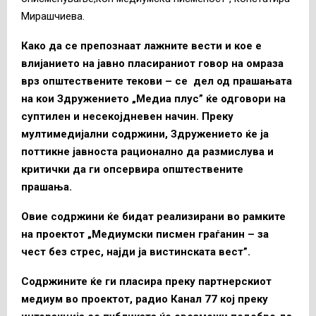
Мирашчиева.
Како да се препознаат лажните вести и кое е
влијанието на јавно пласираниот говор на омраза
врз општествените текови – се дел од прашањата
на кои Здружението „Медиа плус” ќе одговори на
суптилен и несекојдневен начин. Преку
мултимедијални содржини, Здружението ќе ја
поттикне јавноста рационално да размислува и
критички да ги опсервира општествените
прашања.
Овие содржини ќе бидат реализирани во рамките
на проектот „Медиумски писмен граѓанин – за
чест без стрес, најди ја вистинската вест”.
Содржините ќе ги пласира преку партнерскиот
медиум во проектот, радио Канал 77 кој преку