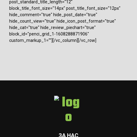
post_standard_title_length="12"
block_title_font_size="14px" post_title_font_size="12px"
hide_comment="true" hide_post_date="true"
hide_count_view="true" hide_icon_post_format="true"
hide_cat="true" hide_review_piechart="true"
block_id="penci_grid_1-1608288871906"
custom_markup_1=""][/vc_column][/vc_row]
ЗА НАС