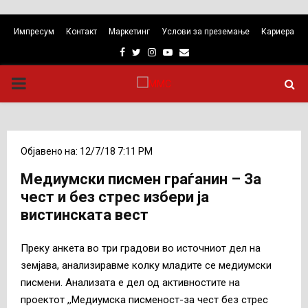
Импресум
Контакт
Маркетинг
Услови за преземање
Кариера
Facebook
Twitter
Instagram
Youtube
Email
PRIMARY
MENU
Објавено на: 12/7/18 7:11 PM
Медиумски писмен граѓанин – За
чест и без стрес избери ја
вистинската вест
Преку анкета во три градови во источниот дел на
земјава, анализиравме колку младите се медиумски
писмени. Анализата е дел од активностите на
проектот ,,Медиумска писменост-за чест без стрес