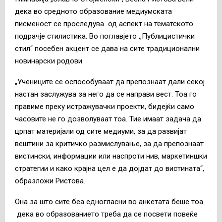
дека во средното образование медиумската
писменост се проследува од аспект на тематското
подрачје стилистика. Во поглавјето ,,Публицистички
стил“ посебен акцент се дава на сите традиционални
новинарски родови
„Учениците се оспособуваат да препознаат дали секој
настан заслужува за него да се направи вест. Тоа го
правиме преку истражувачки проекти, бидејќи само
часовите не го дозволуваат тоа. Тие имаат задача да
црпат материјали од сите медиуми, за да развијат
вештини за критичко размислување, за да препознаат
вистински, информации или наспроти нив, маркетиншки
стратегии и како крајна цел е да дојдат до вистината“,
образложи Ристова.
Она за што сите беа едногласни во анкетата беше тоа
дека во образованието треба да се посвети повеќе