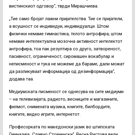
вистинскиот одговор“, тврди Мирашчиева.
„Тие само бројат лажни пријателства. Тие се пријатели,
а всушност се индивидуи, индивидуалци. Штом
физички немаме гимнастика, телото антрофира, штом
немаме интелектуална мозочна активност интелектот
антрофира, тоа пак резултира со друго, затвореност,
пасивност, ограниченост, сиромашен вокабулар и
неписменост и тука не можеме да бараме, дали можат
да разликуваат информација од дезинформација“,
додава таа.
Медиумската писменост се однесува на сите медиуми
– на телевизијата, радиото, весниците и магазините,
филмот, снимената музика, книгите, билбордите,
книгите, видео игрите, интернетот.
Професорката по македонски јазик во штипската
Гимназија „Славчо Стојменски“, Весна Ристова вели