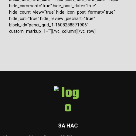
hide_comment="true" hide_post_date="true"
hide_count_view="true" hide_icon_post_format="true"
hide_cat="true" hide_review_piechart="true"
block_id="penci_grid_1-1608288871906"
custom_markup_1=""][/vc_column][/vc_row]
ЗА НАС