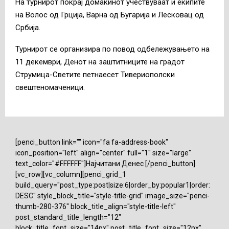
На турнирот покрај домаќинот учествуваат и екипите
на Волос од Грција, Варна од Бугарија и Лесковац од
Србија.
Турнирот се организира по повод одбележувањето на
11 декември, Денот на заштитниците на градот
Струмица-Светите петнаесет Тивериополски
свештеномаченици.
[penci_button link="" icon="fa fa-address-book"
icon_position="left" align="center" full="1" size="large"
text_color="#FFFFFF"]Најчитани Денес [/penci_button]
[vc_row][vc_column][penci_grid_1
build_query="post_type:post|size:6|order_by:popular1|order:
DESC" style_block_title="style-title-grid" image_size="penci-
thumb-280-376" block_title_align="style-title-left"
post_standard_title_length="12"
block_title_font_size="14px" post_title_font_size="12px"