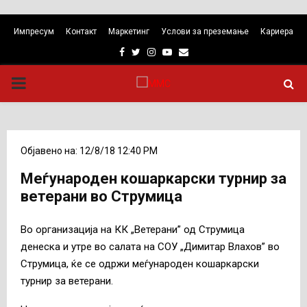
Импресум
Контакт
Маркетинг
Услови за преземање
Кариера
Facebook
Twitter
Instagram
Youtube
Email
PRIMARY
MENU
Објавено на: 12/8/18 12:40 PM
Меѓународен кошаркарски турнир за
ветерани во Струмица
Во организација на КК „Ветерани” од Струмица
денеска и утре во салата на СОУ „Димитар Влахов” во
Струмица, ќе се одржи меѓународен кошаркарски
турнир за ветерани.