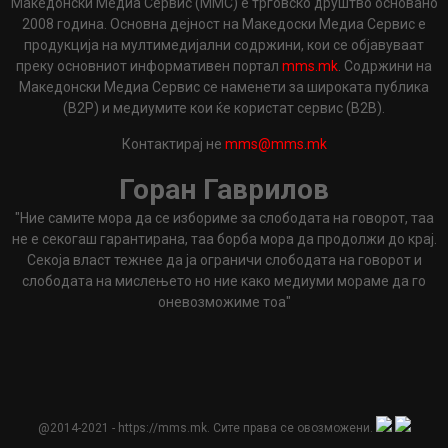
Македонски Медиа Сервис (ММС) е трговско друштво основано
2008 година. Основна дејност на Македоски Медиа Сервис е
продукција на мултимедијални содржини, кои се објавуваат
преку основниот информативен портал
mms.mk
. Содржини на
Македонски Медиа Сервис се наменети за широката публика
(B2P) и медиумите кои ќе користат сервис (B2B).
Контактирај не
mms@mms.mk
Горан Гаврилов
"Ние самите мора да се избориме за слободата на говорот, таа
не е секогаш гарантирана, таа борба мора да продолжи до крај.
Секоја власт тежнее да ја ограничи слободата на говорот и
слободата на мислењето но ние како медиуми мораме да го
оневозможиме тоа"
@2014-2021 - https://mms.mk. Сите права се овозможени.