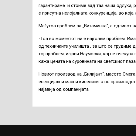
гарантираме и стоиме зад таа наша одлука, р
е присутна нелојалната конкуренција, во која
Меѓутоа проблем за „Витаминка“, е одливот н
-Тоа во моментот ни е најголем проблем. Има
од техничките училишта , за што се трудиме
тој проблем, изјави Наумоски, кој не очекува
кажа цената на суровината на светскиот паза
Новиот производ на „Билијант“, масото Омег
есенцијални масни киселини, а во производст
најавија од компанијата.