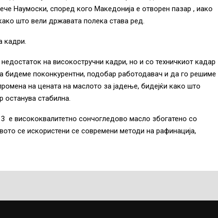
ече Наумоски, според кого Македонија е отворен пазар , иако
 како што вели државата полека става ред.
а кадри.
 недостаток на високостручни кадри, но и со техничкиот кадар
 да бидеме поконкурентни, подобар работодавач и да го решиме
 промена на цената на маслото за јадење, бидејќи како што
р останува стабилна.
а 3 е висококвалитетно сончогледово масло збогатено со
вото се искористени се современи методи на рафинација,