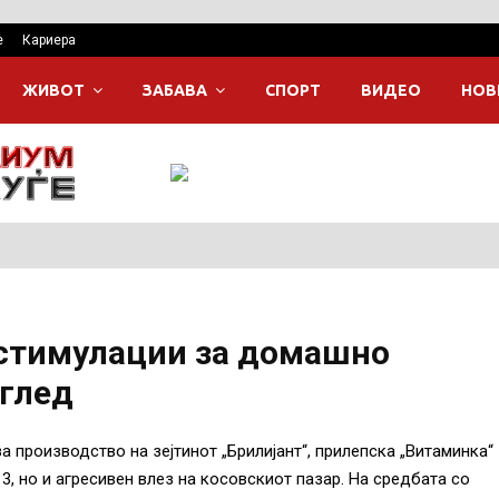
е
Кариера
ЖИВОТ
ЗАБАВА
СПОРТ
ВИДЕО
НОВ
 стимулации за домашно
оглед
 производство на зејтинот „Брилијант“, прилепска „Витаминка“
3, но и агресивен влез на косовскиот пазар. На средбата со