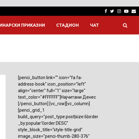
Facebook
Twitter
Instagra
Yout
E
ИНАРСКИ ПРИКАЗНИ
СТАДИОН
ЧАТ
[penci_button link="" icon="fa fa-
address-book" icon_position="left"
align="center" full="1" size="large"
text_color="#FFFFFF"]Најчитани Денес
[/penci_button] [vc_row][vc_column]
[penci_grid_1
build_query="post_type:post|size:6|order
_by:popular1|order:DESC"
style_block_title="style-title-grid"
image_size="penci-thumb-280-376"