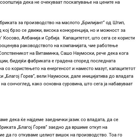
 соопштија дека не очекуваат поскапување на цените на
абриката за производство на маслото „Брилијант“ од Штип,
д кој брзо се движи, висока конкуренција, но и можност за
’ Косово, Албанија и Србија. Капацитетот, што сега се користи
роценува раководството на компанијата, чие работење
Сопственикот на Витаминка, Сашо Наумоски, рече дека кога
ации, бидејќи фабриката е градена според последната
на со користењето на енергенсот и наместо мазут, капацитетот
и „Благој Ѓорев“, вели Наумоски, дале иницијатива до владата
а сончоглед, како основна суровина, што сега ја набавуваат
ме дека ќе најдеме заеднички јазик со владата, да се
бриката „Благој Ѓорев“ заедно да вршиме откуп на
ие да го откуваме целиот вишок на производство. Тоа го