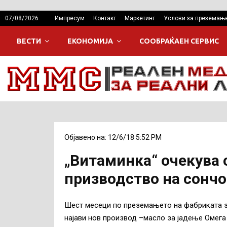
07/08/2026
Импресум
Контакт
Маркетинг
Услови за преземањ
ВЕСТИ
ЕКОНОМИЈА
СООБРАЌАЕН СЕРВИС
Објавено на: 12/6/18 5:52 PM
„Витаминка“ очекува
призводство на сонч
Шест месеци по преземањето на фабриката за
најави нов производ –масло за јадење Омега 