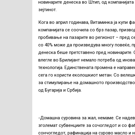
новинарите денеска во Штип, од компанијата
зејтинот.
Кога во април годинава, Витаминка ја купи ф
компанијата се соочила со брз пазар, призво
пробивање на пазарите во регионот – пред се
со 40% може да произведува многу повеќе, п
денеска беше претставено пред новинарите. 
влегле во Брилијант немало потреба од инов
технологија. Единствената промена е направе
сега го користи еколошкиот метан. Со велешк
за стимулирање на домашното производство н
од Бугарија и Србија.
-Домашна суровина за жал, немаме. Се надева
зголемат субвенциите за сочогледот и со фа
сончогледот, рафинација на сурово масло и н