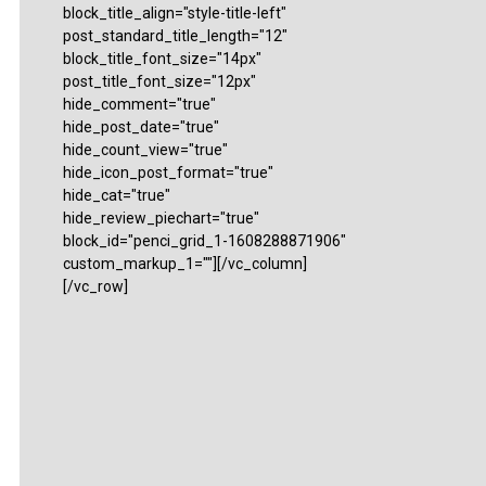
block_title_align="style-title-left"
post_standard_title_length="12"
block_title_font_size="14px"
post_title_font_size="12px"
hide_comment="true"
hide_post_date="true"
hide_count_view="true"
hide_icon_post_format="true"
hide_cat="true"
hide_review_piechart="true"
block_id="penci_grid_1-1608288871906"
custom_markup_1=""][/vc_column]
[/vc_row]