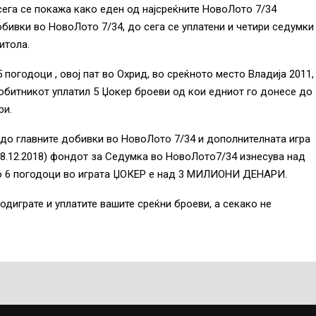
 сега се покажа како еден од најсреќните НовоЛото 7/34
обивки во НовоЛото 7/34, до сега се уплатени и четири седумки
итола.
погодоци , овој пат во Охрид, во среќното место Владија 2011,
Добитникот уплатил 5 Џокер броеви од кои едниот го донесе до
ри.
 до главните добивки во НовоЛото 7/34 и дополнителната игра
08.12.2018) фондот за Седумка во НовоЛото7/34 изнесува над
 6 погодоци во играта ЏОКЕР е над 3 МИЛИОНИ ДЕНАРИ.
 одиграте и уплатите вашите среќни броеви, а секако не