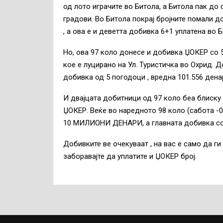
од лото играчите во Битола, а Битола пак до
градови. Во Битола покрај бројните помали д
, а ова е и деветта добивка 6+1 уплатена во Б
Но, ова 97 коло донесе и добивка ЏОКЕР со 5 
кое е луцирано на Ул. Туристичка во Охрид. 
добивка од 5 погодоци , вредна 101.556 дена
И двајцата добитници од 97 коло беа блиску
ЏОКЕР. Веќе во наредното 98 коло (сабота -
10 МИЛИОНИ ДЕНАРИ, а главната добивка со
Добивките ве очекуваат , на вас е само да ги
заборавајте да уплатите и ЏОКЕР број.