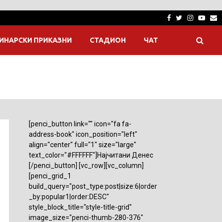
Facebook
Twitter
Instagra
Yout
E
ИНАРСКИ ПРИКАЗНИ
СТАДИОН
ЧАТ
[penci_button link="" icon="fa fa-
address-book" icon_position="left"
align="center" full="1" size="large"
text_color="#FFFFFF"]Најчитани Денес
[/penci_button] [vc_row][vc_column]
[penci_grid_1
build_query="post_type:post|size:6|order
_by:popular1|order:DESC"
style_block_title="style-title-grid"
image_size="penci-thumb-280-376"