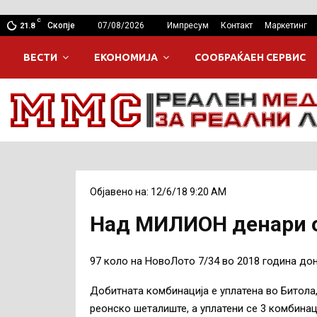
C
Скопје
07/08/2026
Импресум
Контакт
Маркетинг
21.8
ВЕСТИ
ЕКОНОМИЈА
СООБРАЌАЕН СЕРВИС
Објавено на: 12/6/18 9:20 AM
Над МИЛИОН денари о
97 коло на НовоЛото 7/34 во 2018 година дон
Добитната комбинација е уплатена во Битола
реонско шеталиште, а уплатени се 3 комбина