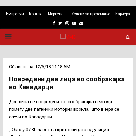
Импресум
Контакт
Маркетинг
Услови за преземање
Кариера
Facebook
Twitter
Instagram
Youtube
Email
PRIMARY
MENU
Објавено на: 12/5/18 11:18 AM
Повредени две лица во сообраќајка
во Кавадарци
Две лица се повредени во сообраќајна незгода
помеѓу две патнички моторни возила, што вчера се
случи во Кавадарци.
„ Околу 07.30 часот на крстосницата од улиците