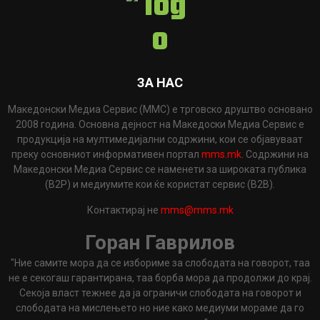
ЗА НАС
Македонски Медиа Сервис (ММС) е трговско друштво основано
2008 година. Основна дејност на Македоски Медиа Сервис е
продукција на мултимедијални содржини, кои се објавуваат
преку основниот информативен портал
mms.mk
. Содржини на
Македонски Медиа Сервис се наменети за широката публика
(B2P) и медиумите кои ќе користат сервис (B2B).
Контактирај не
mms@mms.mk
Горан Гаврилов
"Ние самите мора да се избориме за слободата на говорот, таа
не е секогаш гарантирана, таа борба мора да продолжи до крај.
Секоја власт тежнее да ја ограничи слободата на говорот и
слободата на мислењето но ние како медиуми мораме да го