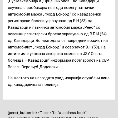
„Бул.Македонија и „Орце Николов “ во Кавадарци
случена е сообаќајна незгода помеѓу патнички
автромобил марка „Форд Ескорд“ со кавадаречки
регистарски броеви управувано од Б.Н.(53) од
Кавадарци и патнички автомобил марка „Рено“ со
велешки регистарски броеви управувано од В.Б.И.(24)
од Кавадарци. Во незгодата се повредени возачот на
автомобилот „Форд Ескорд“ и совозачот В.Н.(53). На
истите им е укажана лекарска помош во ЈЗУ Општа
болница – Кавадарци“ информира портпаролот на СВР
Велес, Верољуб Додевски.
На местото на незгодата увид извршија службени лица
од кавадаречката полиција
[penci_button link="" icon="fa fa-address-book"