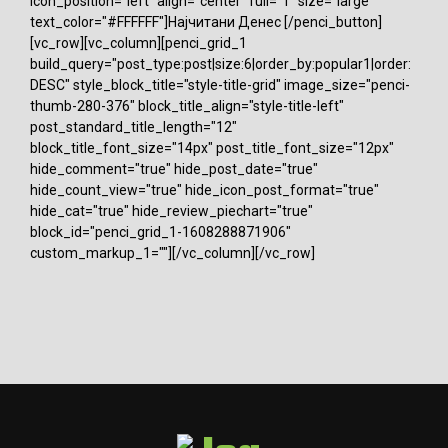
icon_position="left" align="center" full="1" size="large"
text_color="#FFFFFF"]Најчитани Денес [/penci_button]
[vc_row][vc_column][penci_grid_1
build_query="post_type:post|size:6|order_by:popular1|order:
DESC" style_block_title="style-title-grid" image_size="penci-
thumb-280-376" block_title_align="style-title-left"
post_standard_title_length="12"
block_title_font_size="14px" post_title_font_size="12px"
hide_comment="true" hide_post_date="true"
hide_count_view="true" hide_icon_post_format="true"
hide_cat="true" hide_review_piechart="true"
block_id="penci_grid_1-1608288871906"
custom_markup_1=""][/vc_column][/vc_row]