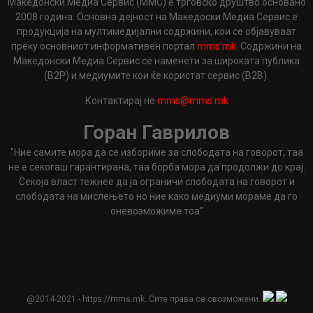
Македонски Медиа Сервис (ММС) е трговско друштво основано
2008 година. Основна дејност на Македоски Медиа Сервис е
продукција на мултимедијални содржини, кои се објавуваат
преку основниот информативен портал
mms.mk
. Содржини на
Македонски Медиа Сервис се наменети за широката публика
(B2P) и медиумите кои ќе користат сервис (B2B).
Контактирај не
mms@mms.mk
Горан Гаврилов
"Ние самите мора да се избориме за слободата на говорот, таа
не е секогаш гарантирана, таа борба мора да продолжи до крај.
Секоја власт тежнее да ја ограничи слободата на говорот и
слободата на мислењето но ние како медиуми мораме да го
оневозможиме тоа"
@2014-2021 - https://mms.mk. Сите права се овозможени.