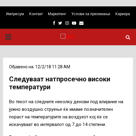
Импресум
Контакт
Маркетинг
Услови за преземање
Кариера
Facebook
Twitter
Instagram
Youtube
Email
PRIMARY
MENU
Објавено на: 12/2/18 11:28 AM
Следуваат натпросечно високи
температури
Во текот на следните неколку денови под влијание на
јужно воздушно струење ќе имаме позначителен
пораст на температурите на воздухот кој ќе се
искачуваат во интервалот од 7 до 14 степени.