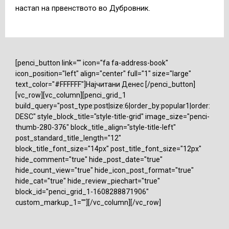
настап на првенството во Дубровник.
[penci_button link="" icon="fa fa-address-book"
icon_position="left" align="center" full="1" size="large"
text_color="#FFFFFF"]Најчитани Денес [/penci_button]
[vc_row][vc_column][penci_grid_1
build_query="post_type:post|size:6|order_by:popular1|order:
DESC" style_block_title="style-title-grid" image_size="penci-
thumb-280-376" block_title_align="style-title-left"
post_standard_title_length="12"
block_title_font_size="14px" post_title_font_size="12px"
hide_comment="true" hide_post_date="true"
hide_count_view="true" hide_icon_post_format="true"
hide_cat="true" hide_review_piechart="true"
block_id="penci_grid_1-1608288871906"
custom_markup_1=""][/vc_column][/vc_row]