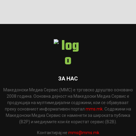
ЗА НАС
Македонски Медиа Сервис (ММС) е трговско друштво основано
2008 година. Основна дејност на Македоски Медиа Сервис е
продукција на мултимедијални содржини, кои се објавуваат
преку основниот информативен портал
mms.mk
. Содржини на
Македонски Медиа Сервис се наменети за широката публика
(B2P) и медиумите кои ќе користат сервис (B2B).
Контактирај не
mms@mms.mk