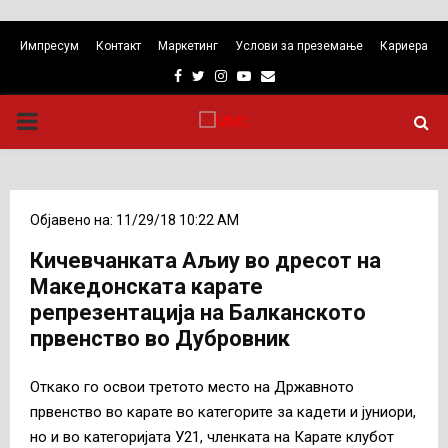
Импресум
Контакт
Маркетинг
Услови за преземање
Кариера
Facebook
Twitter
Instagram
Youtube
Email
PRIMARY
MENU
Објавено на: 11/29/18 10:22 AM
Кичевчанката Аљиу во дресот на
Македонската карате
репрезентација на Балканското
првенство во Дубровник
Откако го освои третото место на Државното
првенство во карате во категорите за кадети и јуниори,
но и во категоријата У21, членката на Карате клубот