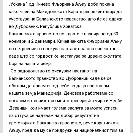
„Ускана ” од Кичево Фљориана Аљиу доби покана
како член на Македонската Карате репрезентација да
учествува на Балканското првенство, што ќе се одржи
во Дубровник, Република Хрватска.
Балканското првенство во карате е планирано од 30
ноември и 2 декември. Кичевчанката Фљориана Аљиу
со нетрпение го очекува настапот на ова првенство
каде што со гордост ќе настапува за црвено-жолтата
боја на нашата земја.
-Со задоволство го очекувам настапот на
Балканското првенство во Дубровник каде ќе се
обидам да давам се од себе за да ја преставам
нашата земја Македонија. Деновиве работевме со
поголем интензитет со моите тренери Јетмира и Неџби
Дервиши, кои имаат голема заслуга за моите успеси,
па оттука се надевам на добар резултат на
претстојното Балканско првенство, рече каратиската
Аљиу, пред да му се придружи на националниот тим за