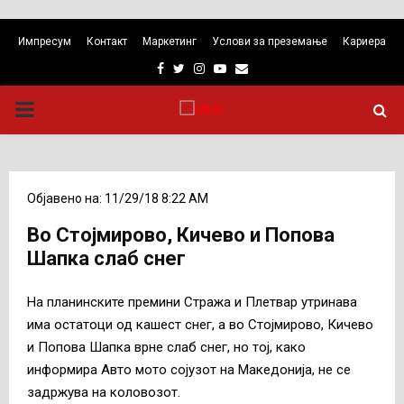
Импресум
Контакт
Маркетинг
Услови за преземање
Кариера
Facebook
Twitter
Instagram
Youtube
Email
PRIMARY
MENU
Објавено на: 11/29/18 8:22 AM
Во Стојмирово, Кичево и Попова
Шапка слаб снег
На планинските премини Стража и Плетвар утринава
има остатоци од кашест снег, а во Стојмирово, Кичево
и Попова Шапка врне слаб снег, но тој, како
информира Авто мото сојузот на Македонија, не се
задржува на коловозот.