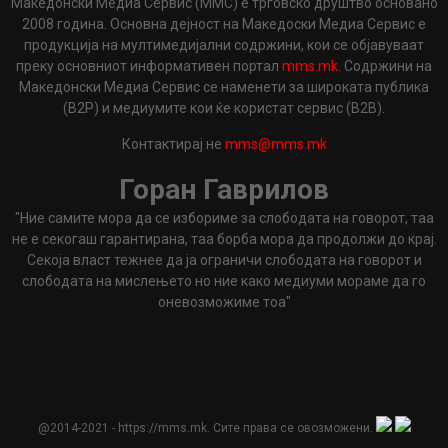
Македонски Медиа Сервис (ММС) е трговско друштво основано
2008 година. Основна дејност на Македоски Медиа Сервис е
продукција на мултимедијални содржини, кои се објавуваат
преку основниот информативен портал
mms.mk
. Содржини на
Македонски Медиа Сервис се наменети за широката публика
(B2P) и медиумите кои ќе користат сервис (B2B).
Контактирај не
mms@mms.mk
Горан Гаврилов
"Ние самите мора да се избориме за слободата на говорот, таа
не е секогаш гарантирана, таа борба мора да продолжи до крај.
Секоја власт тежнее да ја ограничи слободата на говорот и
слободата на мислењето но ние како медиуми мораме да го
оневозможиме тоа"
@2014-2021 - https://mms.mk. Сите права се овозможени.