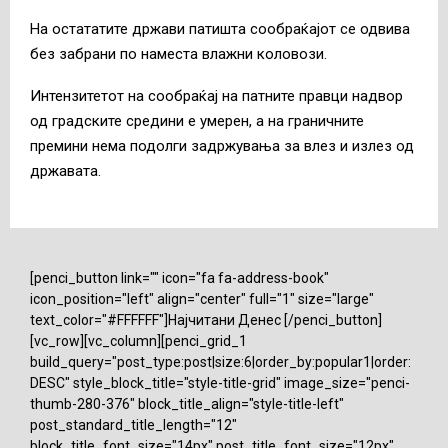
На остататите држави патишта сообраќајот се одвива
без забрани по наместа влажни коловози.
Интензитетот на сообраќај на патните правци надвор
од градските средини е умерен, а на граничните
премини нема подолги задржувања за влез и излез од
државата.
[penci_button link="" icon="fa fa-address-book"
icon_position="left" align="center" full="1" size="large"
text_color="#FFFFFF"]Најчитани Денес [/penci_button]
[vc_row][vc_column][penci_grid_1
build_query="post_type:post|size:6|order_by:popular1|order:
DESC" style_block_title="style-title-grid" image_size="penci-
thumb-280-376" block_title_align="style-title-left"
post_standard_title_length="12"
block_title_font_size="14px" post_title_font_size="12px"