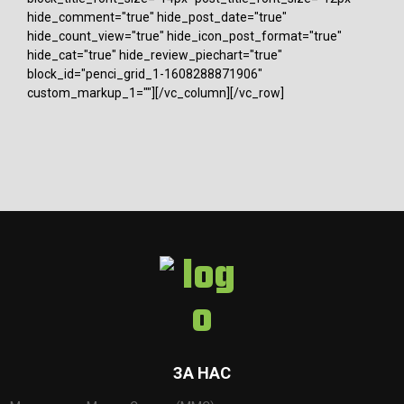
hide_comment="true" hide_post_date="true"
hide_count_view="true" hide_icon_post_format="true"
hide_cat="true" hide_review_piechart="true"
block_id="penci_grid_1-1608288871906"
custom_markup_1=""][/vc_column][/vc_row]
ЗА НАС