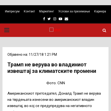
Импресум
Контакт
Маркетинг
Услови за преземање
Кариера
Facebook
Twitter
Instagram
Youtube
Email
PRIMARY
MENU
Објавено на: 11/27/18 1:21 PM
Трамп не верува во владиниот
извештај за климатските промени
Фото: CNN
Американскиот претседател, Доналд Трамп не верува
на тврдењата изнесени во американскиот владин
извештај, во кој се предупредува на негативното