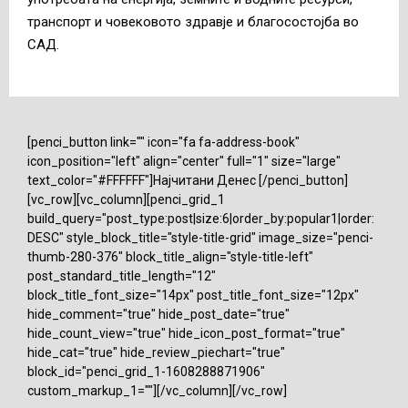
транспорт и човековото здравје и благосостојба во
САД.
[penci_button link="" icon="fa fa-address-book"
icon_position="left" align="center" full="1" size="large"
text_color="#FFFFFF"]Најчитани Денес [/penci_button]
[vc_row][vc_column][penci_grid_1
build_query="post_type:post|size:6|order_by:popular1|order:
DESC" style_block_title="style-title-grid" image_size="penci-
thumb-280-376" block_title_align="style-title-left"
post_standard_title_length="12"
block_title_font_size="14px" post_title_font_size="12px"
hide_comment="true" hide_post_date="true"
hide_count_view="true" hide_icon_post_format="true"
hide_cat="true" hide_review_piechart="true"
block_id="penci_grid_1-1608288871906"
custom_markup_1=""][/vc_column][/vc_row]