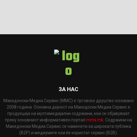
ЗА НАС
Македонски Медиа Сервис (ММС) е трговско друштво основано
2008 година. Основна дејност на Македоски Медиа Сервис е
продукција на мултимедијални содржини, кои се објавуваат
преку основниот информативен портал
mms.mk
. Содржини на
Македонски Медиа Сервис се наменети за широката публика
(B2P) и медиумите кои ќе користат сервис (B2B).