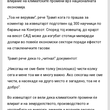
влијание на климатските промени врз националната
економија.
„Тоа не верувам“, рече Трамп кога го прашаа за
коментар за извештајот подготвен од 300 научници по
барање на Конгресот. Според тој извештај, до крајот
на векот САД може да изгубат стотици милијарди
долари во повеќе економски сектори поради ефектот
на стакленичките гасови.
Трамп рече дека го „читнал“ документот:
„Никогаш не сме биле толку (еколошко) чисти колку
сега и мене тоа ми е многу важно. Ако секогаш ние сме
чисти, а насекаде на друго место е загадено, тоа не е
добро“.
Во извештајот се вели дека климатските промени ќе
влијаат и на земјоделството, производството и
употребата на енергија, земните и водните ресурси,