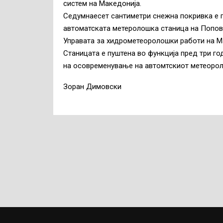
систем на Македонија.
Седумнаесет сантиметри снежна покривка е п
автоматската метеролошка станица на Попова
Управата за хидрометеоролошки работи на Ма
Станицата е пуштена во функција пред три го
на осовременување на автомтскиот метеорол
Зоран Димовски