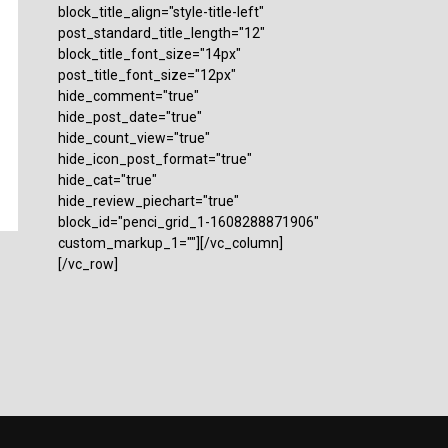
block_title_align="style-title-left"
post_standard_title_length="12"
block_title_font_size="14px"
post_title_font_size="12px"
hide_comment="true"
hide_post_date="true"
hide_count_view="true"
hide_icon_post_format="true"
hide_cat="true"
hide_review_piechart="true"
block_id="penci_grid_1-1608288871906"
custom_markup_1=""][/vc_column]
[/vc_row]