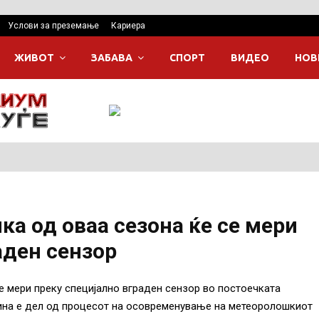
Услови за преземање
Кариера
ЖИВОТ
ЗАБАВА
СПОРТ
ВИДЕО
НОВ
ка од оваа сезона ќе се мери
аден сензор
е мери преку специјално вграден сензор во постоечката
ина е дел од процесот на осовременување на метеоролошкиот