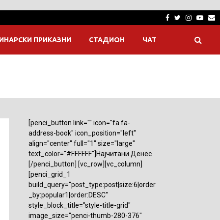
Facebook
Twitter
Instagra
Yout
E
ИНАРСКИ ПРИКАЗНИ
СТАДИОН
ЧАТ
[penci_button link="" icon="fa fa-
address-book" icon_position="left"
align="center" full="1" size="large"
text_color="#FFFFFF"]Најчитани Денес
[/penci_button] [vc_row][vc_column]
[penci_grid_1
build_query="post_type:post|size:6|order
_by:popular1|order:DESC"
style_block_title="style-title-grid"
image_size="penci-thumb-280-376"