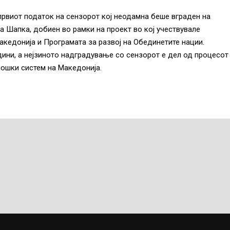
рвиот податок на сензорот кој неодамна беше вграден на
 Шапка, добиен во рамки на проект во кој учествувале
кедонија и Програмата за развој на Обединетите нации.
дини, а нејзиното надградување со сензорот е дел од процесот
ошки систем на Македонија.