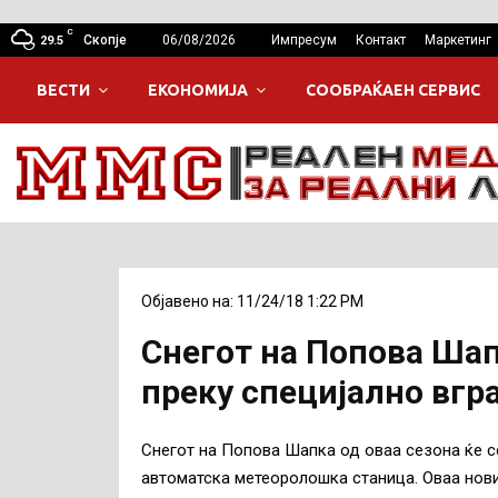
C
Скопје
06/08/2026
Импресум
Контакт
Маркетинг
29.5
ВЕСТИ
ЕКОНОМИЈА
СООБРАЌАЕН СЕРВИС
Објавено на: 11/24/18 1:22 PM
Снегот на Попова Шап
преку специјално вгр
Снегот на Попова Шапка од оваа сезона ќе с
автоматска метеоролошка станица. Оваа нов