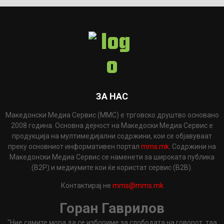
ЗА НАС
Македонски Медиа Сервис (ММС) е трговско друштво основано
2008 година. Основна дејност на Македоски Медиа Сервис е
продукција на мултимедијални содржини, кои се објавуваат
преку основниот информативен портал
mms.mk
. Содржини на
Македонски Медиа Сервис се наменети за широката публика
(B2P) и медиумите кои ќе користат сервис (B2B).
Контактирај не
mms@mms.mk
Горан Гаврилов
"Ние самите мора да се избориме за слободата на говорот, таа