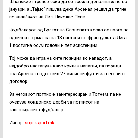
Шпанскиот тренер сака да се засили дополнително во
јануари, а „Тајмс“ пишува дека Арсенал решил да тргне
по напаѓачот на Лил, Николас Пепе.
Фудбалерот од Брегот на Слоновата коска се наоѓа во
одлична форма, па на 13 настапи во француската Лига
1 постигна осум голови и пет асистенции.
Тој може да игра на сите позиции во нападот, а
најдобро настапува како крилен напаѓач, па поради
тоа Арсенал подготвил 27 милиони фунти за неговиот
договор.
За неговиот потпис е заинтересиран и Тотнем, па не
очекува лондонско дерби за потписот на
талентираниот фудбалер.
Извор:
supersport.mk