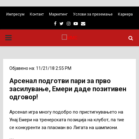
Импресум
Контакт
Маркетинг
Услови за преземање
Кариера
Facebook
Twitter
Instagram
Youtube
Email
PRIMARY
MENU
Објавено на: 11/21/18 2:55 PM
Арсенал подготви пари за прво
засилување, Емери даде позитивен
одговор!
Арсенал игра многу подобро по пристигнувањето на
Унај Емери на тренерската позиција на клубот, па тие
се конкуренти за пласман во Лигата на шампиони.