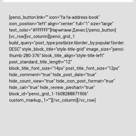
[penci_button link="" icon="fa fa-address-book"
icon_position="left" align="center" full="1" size="large"
text_color="#FFFFFF"]Најчитани Денес [/penci_button]
[vc_row][vc_column][penci_grid_1
build_query="post_type:post|size:6|order_by:popular1|order:
DESC" style_block_title="style-title-grid" image_size="penci-
thumb-280-376" block_title_align="style-title-left"
post_standard_title_length="12"
block_title_font_size="14px" post_title_font_size="12px"
hide_comment="true" hide_post_date="true"
hide_count_view="true" hide_icon_post_format="true"
hide_cat="true" hide_review_piechart="true"
block_id="penci_grid_1-1608288871906"
custom_markup_1=""][/vc_column][/vc_row]