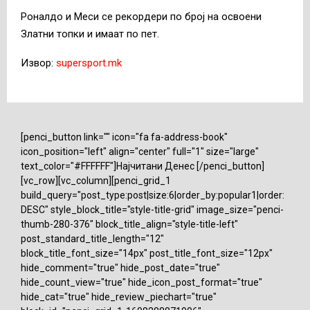
Роналдо и Меси се рекордери по број на освоени
Златни топки и имаат по пет.
Извор:
supersport.mk
[penci_button link="" icon="fa fa-address-book"
icon_position="left" align="center" full="1" size="large"
text_color="#FFFFFF"]Најчитани Денес [/penci_button]
[vc_row][vc_column][penci_grid_1
build_query="post_type:post|size:6|order_by:popular1|order:
DESC" style_block_title="style-title-grid" image_size="penci-
thumb-280-376" block_title_align="style-title-left"
post_standard_title_length="12"
block_title_font_size="14px" post_title_font_size="12px"
hide_comment="true" hide_post_date="true"
hide_count_view="true" hide_icon_post_format="true"
hide_cat="true" hide_review_piechart="true"