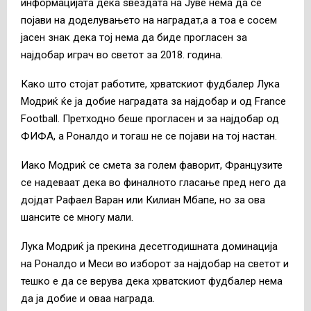
информацијата дека ѕвездата на Јуве нема да се
појави на доделувањето на наградат,а а тоа е сосем
јасен знак дека тој нема да биде прогласен за
најдобар играч во светот за 2018. година.
Како што стојат работите, хрватскиот фудбалер Лука
Модриќ ќе ја добие наградата за најдобар и од France
Football. Претходно беше прогласен и за најдобар од
ФИФА, а Роналдо и тогаш не се појави на тој настан.
Иако Модриќ се смета за голем фаворит, Французите
се надеваат дека во финалното гласање пред него да
дојдат Рафаел Варан или Килиан Мбапе, но за ова
шансите се многу мали.
Лука Модриќ ја прекина десетгодишната доминација
на Роналдо и Меси во изборот за најдобар на светот и
тешко е да се верува дека хрватскиот фудбалер нема
да ја добие и оваа награда.