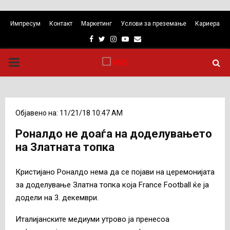
Импресум
Контакт
Маркетинг
Услови за преземање
Кариера
Facebook
Twitter
Instagram
Youtube
Email
PRIMARY
MENU
Објавено на: 11/21/18 10:47 AM
Роналдо не доаѓа на доделувањето
на Златната топка
Кристијано Роналдо нема да се појави на церемонијата
за доделување Златна топка која France Football ќе ја
додели на 3. декември.
Италијанските медиуми утрово ја пренесоа