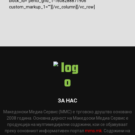
block_id="penci_grid_1-1608288871906"
custom_markup_1=""][/vc_column][/vc_row]
ЗА НАС
Македонски Медиа Сервис (ММС) е трговско друштво основано
2008 година. Основна дејност на Македоски Медиа Сервис е
продукција на мултимедијални содржини, кои се објавуваат
преку основниот информативен портал
mms.mk
. Содржини на