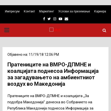
Импресум
Контакт
Маркетинг
Услови за преземање
Кариера
Facebook
Twitter
Instagram
Youtube
Email
PRIMARY
MENU
Објавено на: 11/19/18 12:06 PM
Пратениците на ВМРО-ДПМНЕ и
коалцијата поднесоа Информација
за загадувањето на амбиентниот
воздух во Македонија
Пратениците на ВМРО-ДПМНЕ и коалцијата „За
подобра Македонија” денеска во Собранието на
Република Македонија поднесоа Информација за