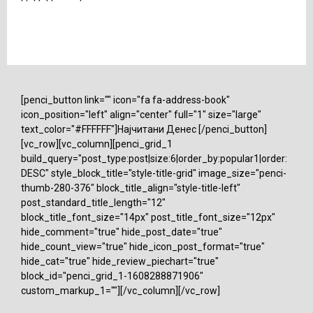
[penci_button link="" icon="fa fa-address-book"
icon_position="left" align="center" full="1" size="large"
text_color="#FFFFFF"]Најчитани Денес [/penci_button]
[vc_row][vc_column][penci_grid_1
build_query="post_type:post|size:6|order_by:popular1|order:
DESC" style_block_title="style-title-grid" image_size="penci-
thumb-280-376" block_title_align="style-title-left"
post_standard_title_length="12"
block_title_font_size="14px" post_title_font_size="12px"
hide_comment="true" hide_post_date="true"
hide_count_view="true" hide_icon_post_format="true"
hide_cat="true" hide_review_piechart="true"
block_id="penci_grid_1-1608288871906"
custom_markup_1=""][/vc_column][/vc_row]