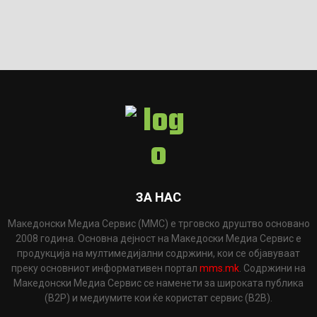
ЗА НАС
Македонски Медиа Сервис (ММС) е трговско друштво основано
2008 година. Основна дејност на Македоски Медиа Сервис е
продукција на мултимедијални содржини, кои се објавуваат
преку основниот информативен портал
mms.mk
. Содржини на
Македонски Медиа Сервис се наменети за широката публика
(B2P) и медиумите кои ќе користат сервис (B2B).