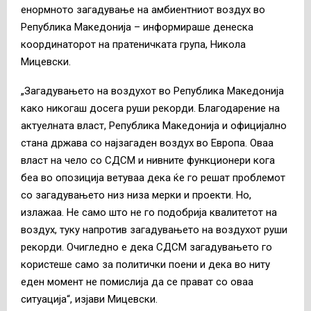
енормното загадување на амбиентниот воздух во
Република Македонија – информираше денеска
координаторот на пратеничката група, Никола
Мицевски.
„Загадувањето на воздухот во Република Македонија
како никогаш досега руши рекорди. Благодарение на
актуелната власт, Република Македонија и официјално
стана држава со најзагаден воздух во Европа. Оваа
власт на чело со СДСМ и нивните функционери кога
беа во опозиција ветуваа дека ќе го решат проблемот
со загадувањето низ низа мерки и проекти. Но,
излажаа. Не само што не го подобрија квалитетот на
воздух, туку напротив загадувањето на воздухот руши
рекорди. Очигледно е дека СДСМ загадувањето го
користеше само за политички поени и дека во ниту
еден момент не помислија да се прават со оваа
ситуација“, изјави Мицевски.