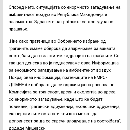
Според него, ситуацијата со енормното загадување на
амбиентниот воздух во Република Македонија е
алармантна. Здравјето на граѓаните се доведува во
прашање.
„Ние како пратеници во Собранието избрани од
граѓаните, имаме обврска да алармираме за ваквата
состојба и да го заштитиме здравјето на граѓаните. Со
таа цел денеска во ја поднесуваме оваа Информација
за енормното загадување на амбиентниот воздух.
Покрај оваа инофрмација, пратениците на ВМРО-
ДПМНЕ ќе побараат да се одржи и јавна распава во
Комисијата за транспорт, врски и екологија во врска
со енормното загадување, каде што ќе бидат
повикани, граѓански здруженија, еколошки здруженија,
експерти и сите останати кои што можат да
допринесат за да се спречи влошување на состојбата“,
додаде Мицевски.