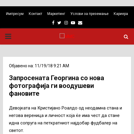
Импресум
Контакт
Маркетинг
Услови за преземање
Кариера
Facebook
Twitter
Instagram
Youtube
Email
PRIMARY
MENU
Објавено на: 11/19/18 9:21 AM
Запросената Георгина со нова
фотографија ги воодушеви
фановите
Девојката на Кристијано Роалдо од неодамна стана и
негова вереница и личност која ќе има чест да стане
идна сопруга на петкратниот најдобар фудбалер на
светот.