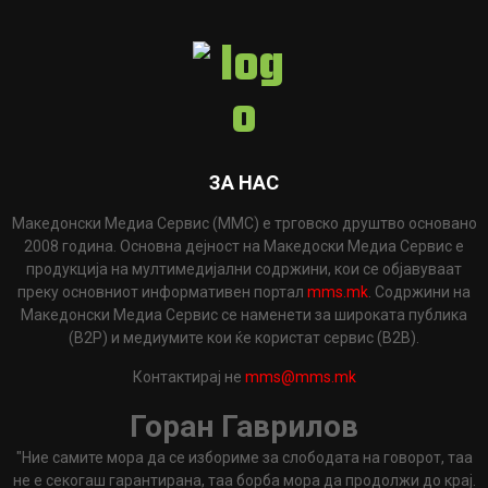
ЗА НАС
Македонски Медиа Сервис (ММС) е трговско друштво основано
2008 година. Основна дејност на Македоски Медиа Сервис е
продукција на мултимедијални содржини, кои се објавуваат
преку основниот информативен портал
mms.mk
. Содржини на
Македонски Медиа Сервис се наменети за широката публика
(B2P) и медиумите кои ќе користат сервис (B2B).
Контактирај не
mms@mms.mk
Горан Гаврилов
"Ние самите мора да се избориме за слободата на говорот, таа
не е секогаш гарантирана, таа борба мора да продолжи до крај.