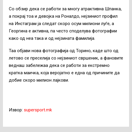
Со обзир дека се работи за многу атрактивна Шпанка,
а покрај тоа и девојка на Роналдо, нејзиниот профил
на Инстаграм ја следат скоро осум милиони луѓе, а
Георгина е активна, па често споделува фотографии
како од неа така и од нејзината фамилија.
Таа објави нова фотографија од Торино, каде што од
летово се преселија со нејзиниот свршеник, а фановите
веднаш забележаа дека се работи за екстремно
кратка маичка, која веројатно е една од причините да
добие скоро милион лајкови.
Извор:
supersport.mk