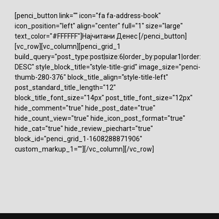
[penci_button link="" icon="fa fa-address-book"
icon_position="left" align="center" full="1" size="large"
text_color="#FFFFFF"]Најчитани Денес [/penci_button]
[vc_row][vc_column][penci_grid_1
build_query="post_type:post|size:6|order_by:popular1|order:
DESC" style_block_title="style-title-grid" image_size="penci-
thumb-280-376" block_title_align="style-title-left"
post_standard_title_length="12"
block_title_font_size="14px" post_title_font_size="12px"
hide_comment="true" hide_post_date="true"
hide_count_view="true" hide_icon_post_format="true"
hide_cat="true" hide_review_piechart="true"
block_id="penci_grid_1-1608288871906"
custom_markup_1=""][/vc_column][/vc_row]