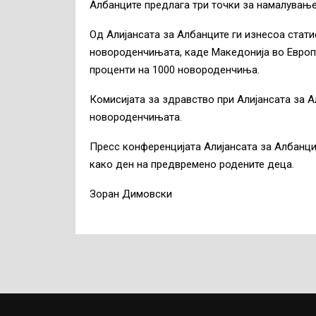
Албанците предлага три точки за намалувањ
Од Алијансата за Албанците ги изнесоа стати
новороденчињата, каде Македонија во Европа
проценти на 1000 новороденчиња.
Комисијата за здравство при Алијансата за А
новороденчињата.
Пресс конференцијата Алијансата за Албанци
како ден на предвремено родените деца.
Зоран Димовски