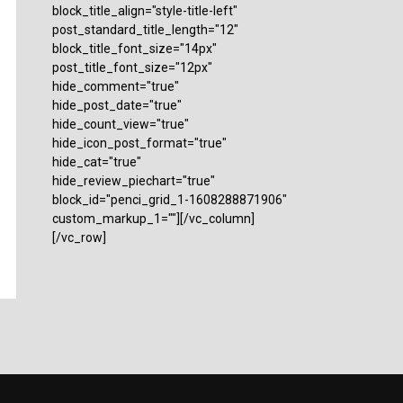
block_title_align="style-title-left"
post_standard_title_length="12"
block_title_font_size="14px"
post_title_font_size="12px"
hide_comment="true"
hide_post_date="true"
hide_count_view="true"
hide_icon_post_format="true"
hide_cat="true"
hide_review_piechart="true"
block_id="penci_grid_1-1608288871906"
custom_markup_1=""][/vc_column]
[/vc_row]