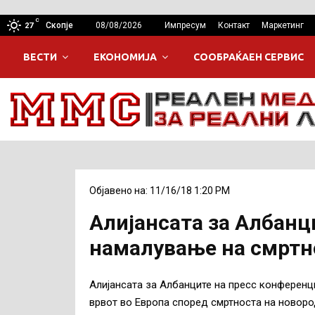
C
Скопје
08/08/2026
Импресум
Контакт
Маркетинг
27
ВЕСТИ
ЕКОНОМИЈА
СООБРАЌАЕН СЕРВИС
Објавено на: 11/16/18 1:20 PM
Алијансата за Албанц
намалување на смртн
Алијансата за Албанците на пресс конференци
врвот во Европа според смртноста на новоро