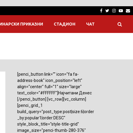
Facebook
Twitter
Instagra
Yout
E
ИНАРСКИ ПРИКАЗНИ
СТАДИОН
ЧАТ
[penci_button link="" icon="fa fa-
address-book" icon_position="left"
align="center" full="1" size="large"
text_color="#FFFFFF"]Најчитани Денес
[/penci_button] [vc_row][vc_column]
[penci_grid_1
build_query="post_type:post|size:6|order
_by:popular1|order:DESC"
style_block_title="style-title-grid"
image_size="penci-thumb-280-376"