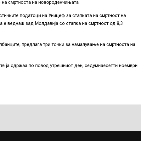
е на смртноста на новороденчињата.
стичките податоци на Уницеф за стапката на смртност на
 е веднаш зад Молдавија со стапка на смртност од 8,3
лбанците, предлага три точки за намалување на смртноста на
те ја одржаа по повод утрешниот ден, седумнаесетти ноември