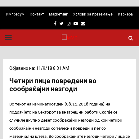
Импресум
Контакт
Маркетинг
Услови за преземање
Кариера
Facebook
Twitter
Instagram
Youtube
Email
PRIMARY
MENU
Објавено на: 11/9/18 8:31 AM
Четири лица повредени во
сообраќајни незгоди
Во текот на изминатиот ден (08.11.2018 година) на
подрачјето на Секторот за внатрешни работи Скопје се
случиле вкупно девет сообраќајни незгоди од кои четири
сообраќaјни незгоди со телесни повреди и пет со
материјална штета. Во сообраќајните незгоди четири лица се