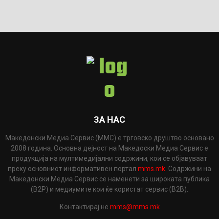
ЗА НАС
Македонски Медиа Сервис (ММС) е трговско друштво основано
2008 година. Основна дејност на Македоски Медиа Сервис е
продукција на мултимедијални содржини, кои се објавуваат
преку основниот информативен портал
mms.mk
. Содржини на
Македонски Медиа Сервис се наменети за широката публика
(B2P) и медиумите кои ќе користат сервис (B2B).
Контактирај не
mms@mms.mk