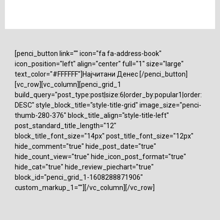
[penci_button link="" icon="fa fa-address-book"
icon_position="left" align="center" full="1" size="large"
text_color="#FFFFFF"]Најчитани Денес [/penci_button]
[vc_row][vc_column][penci_grid_1
build_query="post_type:post|size:6|order_by:popular1|order:
DESC" style_block_title="style-title-grid" image_size="penci-
thumb-280-376" block_title_align="style-title-left"
post_standard_title_length="12"
block_title_font_size="14px" post_title_font_size="12px"
hide_comment="true" hide_post_date="true"
hide_count_view="true" hide_icon_post_format="true"
hide_cat="true" hide_review_piechart="true"
block_id="penci_grid_1-1608288871906"
custom_markup_1=""][/vc_column][/vc_row]