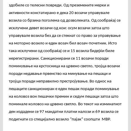
здобиле со телесни повреди. Од преземените мерки и
активности констатирано е дека 20 возачи управувале
возила со брзина поголема од дозволената. Од сообраќај се
исклучени девет возачи од кои: осум возачи затоа што
управувале возила без да се стекнат со право за управување
на моторно возило и еден возач бил возач-почетник. Исто
така исклучени од сообраќај се и 15 возила бидејќи биле
нерегистрирани. Санкционирани се 11 возачи поради
поминување на крстосница на црвено светло, тројца возачи
поради недавање првенство на минување на пешаци и
тројца поради неправилно престројување. Во однос на
пешаците санкциониран е еден пешак поради поминување
на коловоз вон пешачки премин и седум пешаци затоа што
поминале коловоз на црвено светло. Во текот на изминатиот
ден издадени се 97 мандатни платни налози и 69 возила се
подигнати со специјално возило “пајак” соопшти МВР.