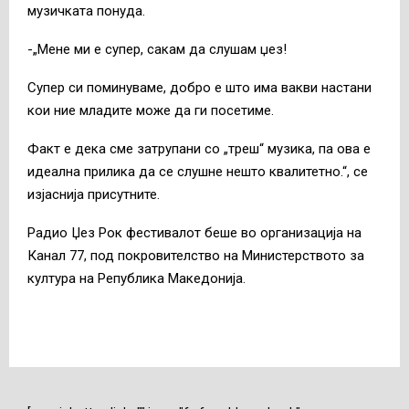
музичката понуда.
-„Мене ми е супер, сакам да слушам џез!
Супер си поминуваме, добро е што има вакви настани
кои ние младите може да ги посетиме.
Факт е дека сме затрупани со „треш“ музика, па ова е
идеална прилика да се слушне нешто квалитетно.“, се
изјаснија присутните.
Радио Џез Рок фестивалот беше во организација на
Канал 77, под покровителство на Министерството за
култура на Република Македонија.