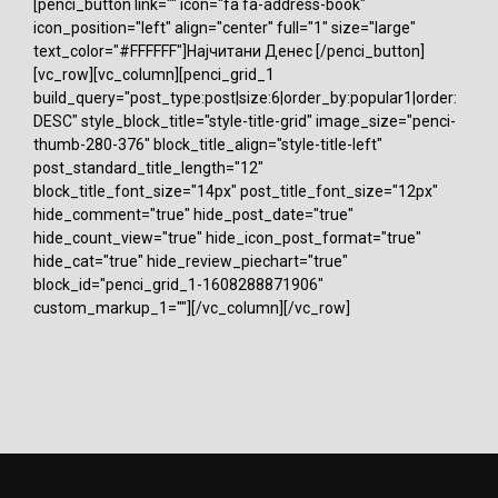
[penci_button link="" icon="fa fa-address-book"
icon_position="left" align="center" full="1" size="large"
text_color="#FFFFFF"]Најчитани Денес [/penci_button]
[vc_row][vc_column][penci_grid_1
build_query="post_type:post|size:6|order_by:popular1|order:
DESC" style_block_title="style-title-grid" image_size="penci-
thumb-280-376" block_title_align="style-title-left"
post_standard_title_length="12"
block_title_font_size="14px" post_title_font_size="12px"
hide_comment="true" hide_post_date="true"
hide_count_view="true" hide_icon_post_format="true"
hide_cat="true" hide_review_piechart="true"
block_id="penci_grid_1-1608288871906"
custom_markup_1=""][/vc_column][/vc_row]