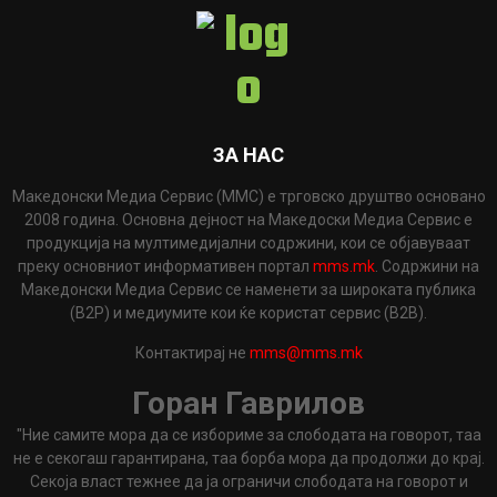
ЗА НАС
Македонски Медиа Сервис (ММС) е трговско друштво основано
2008 година. Основна дејност на Македоски Медиа Сервис е
продукција на мултимедијални содржини, кои се објавуваат
преку основниот информативен портал
mms.mk
. Содржини на
Македонски Медиа Сервис се наменети за широката публика
(B2P) и медиумите кои ќе користат сервис (B2B).
Контактирај не
mms@mms.mk
Горан Гаврилов
"Ние самите мора да се избориме за слободата на говорот, таа
не е секогаш гарантирана, таа борба мора да продолжи до крај.
Секоја власт тежнее да ја ограничи слободата на говорот и