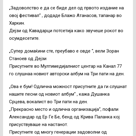
„Задоволство е да се биде дел од првото издание на
овој фестивал“ , додаде Блажо Атанасов, тапанар во
Харкин.
Дејзи од Кавадарци потсетија како звучеше рокот во
осумдесетите.
„Супер домаќини сте, преубаво е овде “, вели Зоран
Станоев од Дејзи
Присутните во Мултимедијалниот центар на Канал 77
го слушнаа новиот авторски албум на Три пати на ден.
„Ова е бум! Одлична можност присутните да ги слушнат
нашите песни од новиот албум“ , кажа Душанка
Срцева, вокалист во Три пати на ден.
„Прекрасно место и одлична организација“, пофали
Александар од Ер Ге Бе, бенд од Крива Паланка кој
присуствуваше на настанот.
Присутните од многу генерации задоволни од