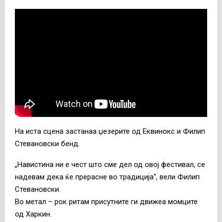
На иста сцена застанаа џезерите од Еквинокс и Филип
Стевановски бенд.
„Навистина ни е чест што сме дел од овој фестивал, се
надевам дека ќе прерасне во традиција“, вели Филип
Стевановски.
Во метал – рок ритам присутните ги движеа момците
од Харкин.