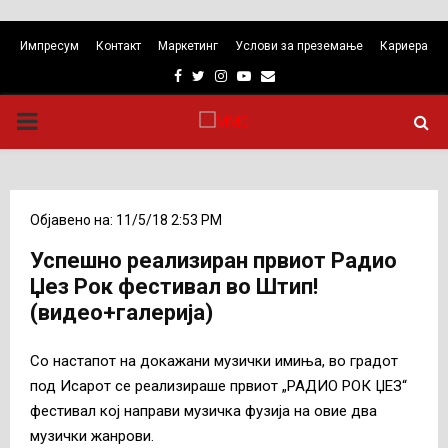
Импресум
Контакт
Маркетинг
Услови за преземање
Кариера
Facebook
Twitter
Instagram
Youtube
Email
PRIMARY
MENU
Објавено на: 11/5/18 2:53 PM
Успешно реализиран првиот Радио
Џез Рок фестивал во Штип!
(видео+галерија)
Со настапот на докажани музички имиња, во градот
под Исарот се реализираше првиот „РАДИО РОК ЏЕЗ“
фестивал кој направи музичка фузија на овие два
музички жанрови.