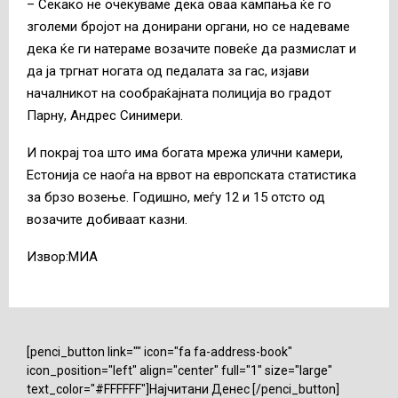
– Секако не очекуваме дека оваа кампања ќе го
зголеми бројот на донирани органи, но се надеваме
дека ќе ги натераме возачите повеќе да размислат и
да ја тргнат ногата од педалата за гас, изјави
началникот на сообраќајната полиција во градот
Парну, Андрес Синимери.
И покрај тоа што има богата мрежа улични камери,
Естонија се наоѓа на врвот на европската статистика
за брзо возење. Годишно, меѓу 12 и 15 отсто од
возачите добиваат казни.
Извор:МИА
[penci_button link="" icon="fa fa-address-book"
icon_position="left" align="center" full="1" size="large"
text_color="#FFFFFF"]Најчитани Денес [/penci_button]