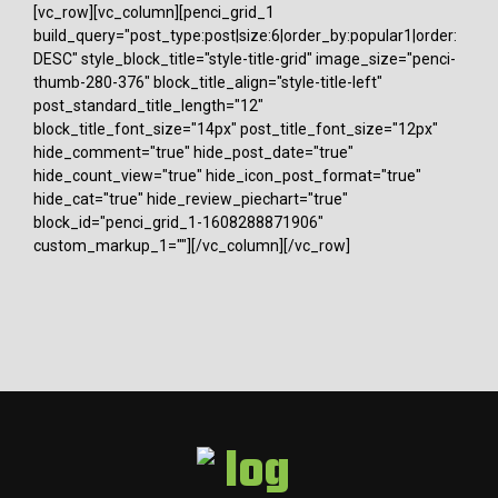
[vc_row][vc_column][penci_grid_1
build_query="post_type:post|size:6|order_by:popular1|order:
DESC" style_block_title="style-title-grid" image_size="penci-
thumb-280-376" block_title_align="style-title-left"
post_standard_title_length="12"
block_title_font_size="14px" post_title_font_size="12px"
hide_comment="true" hide_post_date="true"
hide_count_view="true" hide_icon_post_format="true"
hide_cat="true" hide_review_piechart="true"
block_id="penci_grid_1-1608288871906"
custom_markup_1=""][/vc_column][/vc_row]