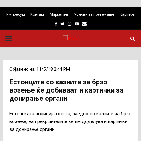
Импресум
Контакт
Маркетинг
Услови за преземање
Кариера
Facebook
Twitter
Instagram
Youtube
Email
PRIMARY
MENU
Објавено на: 11/5/18 2:44 PM
Естонците со казните за брзо
возење ќе добиваат и картички за
донирање органи
Естонската полиција отсега, заедно со казните за брзо
возење, на прекршителите ќе им доделува и картички
за донирање органи.