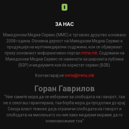
ЗА НАС
Македонски Медиа Сервис (ММС) е трговско друштво основано
2008 година. Основна дејност на Македоски Медиа Сервис е
продукција на мултимедијални содржини, кои се објавуваат
преку основниот информативен портал
mms.mk
. Содржини на
Македонски Медиа Сервис се наменети за широката публика
(B2P) и медиумите кои ќе користат сервис (B2B).
Контактирај не
mms@mms.mk
Горан Гаврилов
"Ние самите мора да се избориме за слободата на говорот, таа
не е секогаш гарантирана, таа борба мора да продолжи до крај.
Секоја власт тежнее да ја ограничи слободата на говорот и
слободата на мислењето но ние како медиуми мораме да го
оневозможиме тоа"